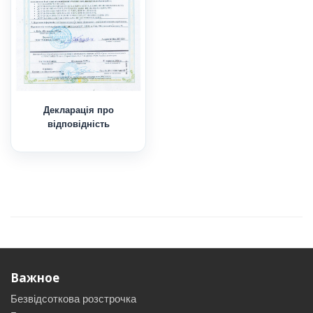
Декларація про
відповідність
Важное
Безвідсоткова розстрочка