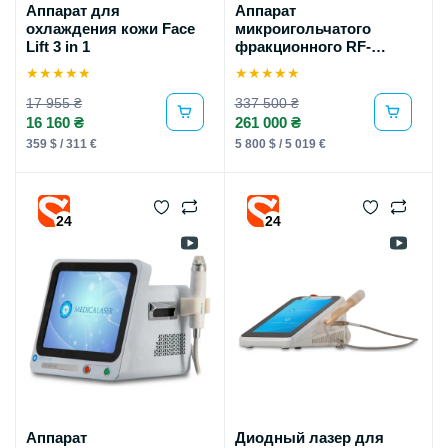
Аппарат для
Аппарат
охлаждения кожи Face
микроигольчатого
Lift 3 in 1
фракционного RF-
лифтинга
★
★
★
★
★
★
★
★
★
★
17 955 ₴
337 500 ₴
16 160 ₴
261 000 ₴
359 $ / 311 €
5 800 $ / 5 019 €
24
24
Аппарат
Диодный лазер для