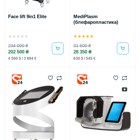
Face lift 9in1 Elite
MediPlasm
(блефаропластика)
★
★
★
★
★
★
★
★
★
★
234 000 ₴
31 500 ₴
202 500 ₴
28 350 ₴
4 500 $ / 3 894 €
630 $ / 545 €
24
24