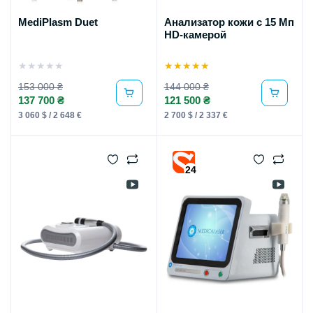
MediPlasm Duet
Анализатор кожи с 15 Мп
HD-камерой
★
★
★
★
★
★
★
★
★
★
153 000 ₴
144 000 ₴
137 700 ₴
121 500 ₴
3 060 $ / 2 648 €
2 700 $ / 2 337 €
24