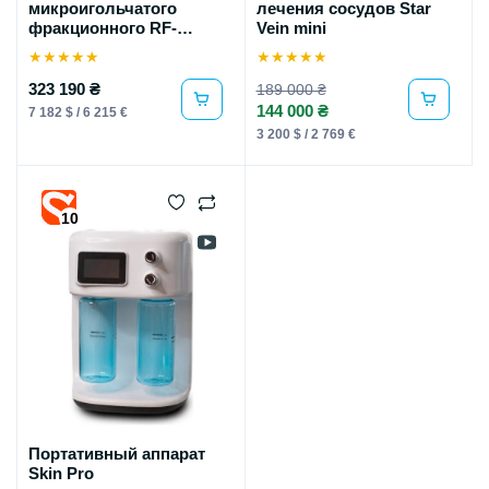
микроигольчатого
лечения сосудов Star
фракционного RF-
Vein mini
лифтинга в экспортной
★
★
★
★
★
★
★
★
★
★
модификации
323 190 ₴
189 000 ₴
144 000 ₴
7 182 $ / 6 215 €
3 200 $ / 2 769 €
10
Портативный аппарат
Skin Pro