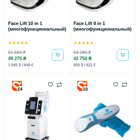
Face Lift 10 in 1
Face Lift 8 in 1
(многофункциональный)
(многофункциональный)
★
★
★
★
★
★
★
★
★
★
61 560 ₴
53 280 ₴
49 275 ₴
42 750 ₴
1 095 $ / 948 €
950 $ / 822 €
24
10