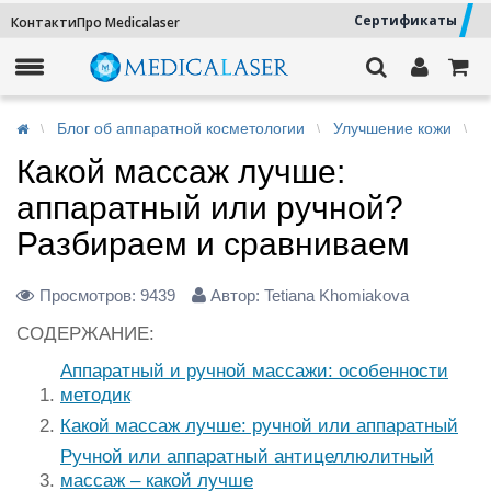
Сертификаты
Контакти
Про Medicalaser
Блог об аппаратной косметологии
Улучшение кожи
К
Какой массаж лучше:
аппаратный или ручной?
Разбираем и сравниваем
Просмотров:
9439
Автор: Tetiana Khomiakova
СОДЕРЖАНИЕ:
Аппаратный и ручной массажи: особенности
методик
Какой массаж лучше: ручной или аппаратный
Ручной или аппаратный антицеллюлитный
массаж – какой лучше