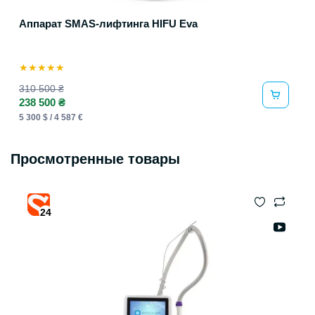
Аппарат SMAS-лифтинга HIFU Eva
★
★
★
★
★
310 500 ₴
238 500 ₴
5 300 $ / 4 587 €
Просмотренные товары
24