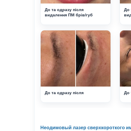
До та одразу після
До 
видалення ПМ брів/губ
вид
До та одразу після
До 
Неодимовый лазер сверхкороткого импу