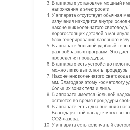
В аппарате установлен мощный имп
напряжения в электросети.
У аппарата отсутствует обычная ман
излучения находится внутри основн
наконечник коленчатого световода.
дорогостоящих деталей в манипуле 
блок генерирования лазерного изл
В аппарате большой удобный сенс
разнообразных программ. Это дает
проведения процедуры.
В аппарате есть устройство пилотн
можно легко выполнять процедуры 
Наконечник коленчатого световода 
мм. Благодаря этому косметологу у
больших зонах тела и лица.
В аппарате имеется большой надеж
остаются во время процедуры сво
В аппарате есть одна внешняя нас
Благодаря этой насадке могут вып
СО2-лазера.
У аппарата есть коленчатый светов