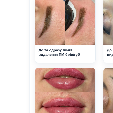
До та одразу після
До 
видалення ПМ брів/губ
вид