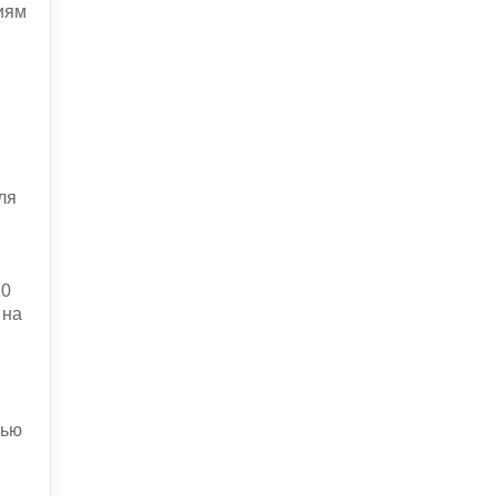
иям
и
ля
10
 на
щью