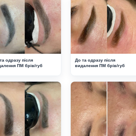
та одразу після
До та одразу після
алення ПМ брів/губ
видалення ПМ брів/губ