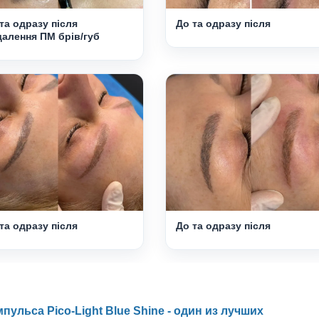
та одразу після
До та одразу після
алення ПМ брів/губ
та одразу після
До та одразу після
льса Pico-Light Blue Shine - один из лучших