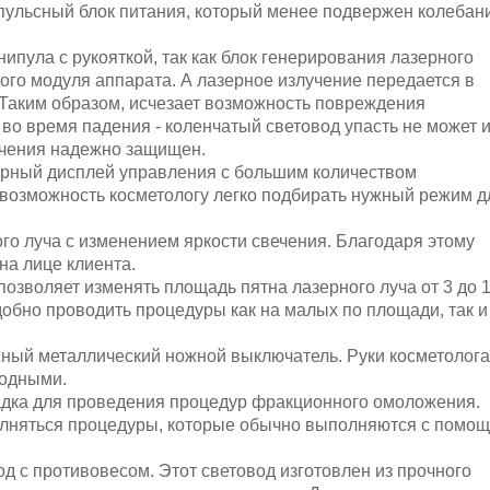
ульсный блок питания, который менее подвержен колебан
ипула с рукояткой, так как блок генерирования лазерного
ого модуля аппарата. А лазерное излучение передается в
 Таким образом, исчезает возможность повреждения
во время падения - коленчатый световод упасть не может 
учения надежно защищен.
орный дисплей управления с большим количеством
 возможность косметологу легко подбирать нужный режим д
ого луча с изменением яркости свечения. Благодаря этому
на лице клиента.
позволяет изменять площадь пятна лазерного луча от 3 до 
добно проводить процедуры как на малых по площади, так и
ный металлический ножной выключатель. Руки косметолога
бодными.
адка для проведения процедур фракционного омоложения.
олняться процедуры, которые обычно выполняются с помо
од с противовесом. Этот световод изготовлен из прочного