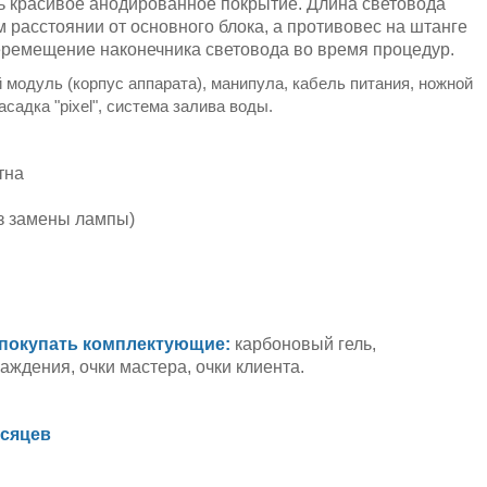
ь красивое анодированное покрытие. Длина световода
м расстоянии от основного блока, а противовес на штанге
перемещение наконечника световода во время процедур.
 модуль (корпус аппарата), манипула, кабель питания, ножной
садка "pixel", система залива воды.
тна
ез замены лампы)
покупать комплектующие:
карбоновый гель,
ждения, очки мастера, очки клиента.
есяцев