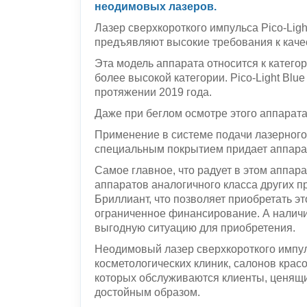
неодимовых лазеров.
Лазер сверхкороткого импульса Pico-Ligh
предъявляют высокие требования к качес
Эта модель аппарата относится к категор
более высокой категории. Pico-Light Bl
протяжении 2019 года.
Даже при беглом осмотре этого аппарата
Применение в системе подачи лазерного
специальным покрытием придает аппарат
Самое главное, что радует в этом аппарат
аппаратов аналогичного класса других п
Бриллиант, что позволяет приобретать эт
ограниченное финансирование. А наличие
выгодную ситуацию для приобретения.
Неодимовый лазер сверхкороткого импуль
косметологических клиник, салонов красо
которых обслуживаются клиенты, ценящи
достойным образом.