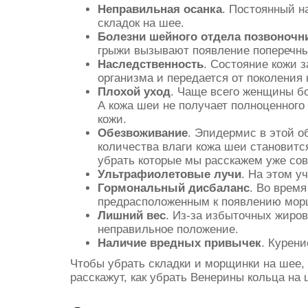
Неправильная осанка
. Постоянный н
складок на шее.
Болезни шейного отдела позвоночн
грыжи вызывают появление поперечн
Наследственность
. Состояние кожи 
организма и передается от поколения 
Плохой уход
. Чаще всего женщины б
А кожа шеи не получает полноценного
кожи.
Обезвоживание
. Эпидермис в этой о
количества влаги кожа шеи становитс
убрать которые мы расскажем уже сов
Ультрафиолетовые лучи
. На этом у
Гормональный дисбаланс
. Во врем
предрасположенным к появлению мор
Лишний вес
. Из-за избыточных жиров
неправильное положение.
Наличие вредных привычек
. Курен
Чтобы убрать складки и морщинки на шее,
расскажут, как убрать Венерины кольца н