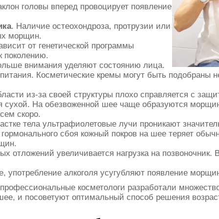
аклон головы вперед провоцирует появление
ика
. Наличие остеохондроза, протрузии или
ых морщин.
зависит от генетической программы
к поколению.
ольше внимания уделяют состоянию лица.
 питания. Косметические кремы могут быть подобраны н
бласти из-за своей структуры плохо справляется с защ
я сухой. На обезвоженной шее чаще образуются морщин
сем скоро.
частке тела ультрафиолетовые лучи проникают значитель
я гормонального сбоя кожный покров на шее теряет обыч
щин.
ых отложений увеличивается нагрузка на позвоночник. 
ие, употребление алкоголя усугубляют появление морщи
 профессиональные косметологи разработали множество
а шее, и посоветуют оптимальный способ решения возра