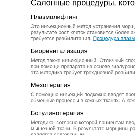
Салонные процедуры, кото
Плазмолифтинг
Это инъекционный метод устранения морщи
результате рост клеток становится более а
требуется реабилитация.
Процедура плаз
Биоревитализация
Метод также инъекционный. Отличный спос
при помощи препарата на основе гиалурон
эта методика требует трехдневной реабил
Мезотерапия
С помощью инъекций подкожно вводят преп
обменные процессы в кожных тканях. А кож
Ботулинотерапия
Методика, согласно которой пациентам вв
мышечной ткани. В результате морщины раз
является долговечным.