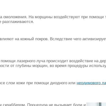
ка омоложения. На морщины воздействуют при помощи т
е разглаживаются.
лияют на кожный покров. Вследствие чего активизирует
 помощи лазерного луча происходит воздействие на де
имости от глубины морщин, во время процедуры использ
все слои кожи при помощи диодного или
неодимового л
м скраббером. Процедура не вызывает боли и