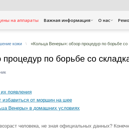
цены на аппараты
Важная информация
O нас
Рем
шение кожи
«Кольца Венеры»: обзор процедур по борьбе со
 процедур по борьбе со складк
ник
 их появления
т избавиться от морщин на шее
льца Венеры» в домашних условиях
возраст человека, не зная официальных данных? Конеч