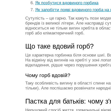
Як позбутися вдовиного горбика
Як запобігти появі вдовиного горба на
Сутулість – це гарно. Так кажуть пози моде
брендів із великої літери. Але насправді су
відноситься не тільки вигин хребта в облас
горб або клімактеричний горб.
Що таке вдовий горб?
Це характерна горбинка біля основи шиї. Во
На відміну від вигинів на хребті у зоні лоп
відкладення, рідше через порушення хребт
Чому горб вдовій?
Таку особливість вигину в області спини на
тільки). Але поспішаємо розвінчати народні 
Пастка для батьків: чому з
Нерухомий спосіб життя, гормональні вікові