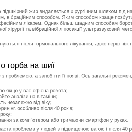
ого підшкірний жир видаляється хірургічним шляхом під н
м, вібраційним способом. Яким способом краще позбути
офесійним лікарем. Однак більш щадним способам борот
ної хірургії та вібраційної ліпосакції ультразвуковий м
онуються після гормонального лікування, адже перш ніж 
го горба на шиї
е з проблемою, а запобігти її появі. Ось загальні рекоме
во якщо у вас офісна робота;
йте аналізи на вітаміни;
ть незалежно від віку;
инінг, особливо після 40 років;
року;
ування за комп'ютером або тримаючи смартфон у руках.
аста проблема у людей з підвищеною вагою і після 40 рок