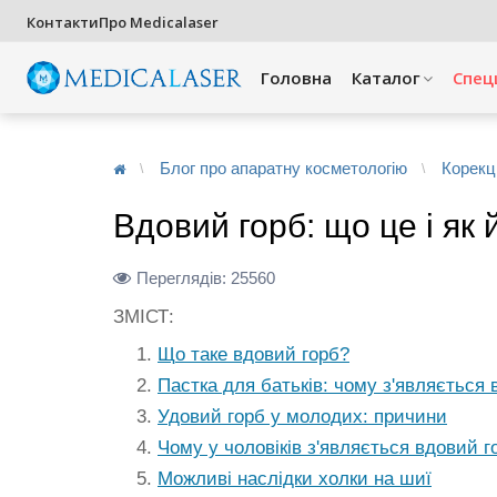
Контакти
Про Medicalaser
Головна
Каталог
Спец
Блог про апаратну косметологію
Корекці
Вдовий горб: що це і як 
Переглядів:
25560
ЗМІСТ:
Що таке вдовий горб?
Пастка для батьків: чому з'являється 
Удовий горб у молодих: причини
Чому у чоловіків з'являється вдовий г
Можливі наслідки холки на шиї