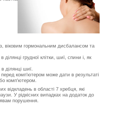
оз, віковим гормональним дисбалансом та
ілянці грудної клітки, шиї, спини і, як
в ділянці шиї.
 перед комп'ютером може дати в результаті
або комп'ютером.
их відкладень в області 7 хребця, які
аузи. У рідкісних випадках на додаток до
оявам порушення.