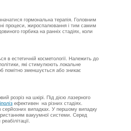
значатися гормональна терапія. Головним
інні процеси, жироспалювання і тим самим
иного горбика на ранніх стадіях, коли
я в естетичній косметології. Належить до
іполітики, які стимулюють локальне
орб помітно зменшується або зникає
ий розріз на шкірі. Під дією лазерного
іполіз
ефективен на різних стадіях.
і в серйозних випадках. У першому випадку
ористанням вакуумної системи. Серед
реабілітації.