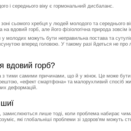
ого і середнього віку є гормональний дисбаланс.
у зоні сьомого хребця у людей молодого та середнього в
 на вдовий горб, але його фізіологічна природа зовсім 
я у молодих можуть бути неправильна постава та сутулі
сунутою вперед головою. У такому разі йдеться не про 
ся вдовий горб?
на з тими самими причинами, що й у жінок. Це може бут
 зрештою, «ефект смартфона» та малорухливий спосіб жи
тних деформацій.
 шиї
ба, замислюються лише тоді, коли проблема набирає чи
зуміє, які глобальніші проблеми зі здоров'ям можуть ст