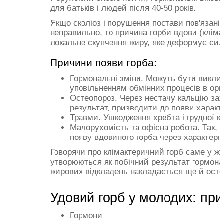
для батьків і людей після 40-50 років.
Якщо сколіоз і порушення постави пов'язан
неправильно, то причина горби вдови (кліма
локальне скупчення жиру, яке деформує сил
Причини появи горба:
Гормональні зміни. Можуть бути викл
уповільненням обмінних процесів в орг
Остеопороз. Через нестачу кальцію зах
результат, призводити до появи харак
Травми. Ушкодження хребта і грудної к
Малорухомість та офісна робота. Так
появу вдовиного горба через характер
Говорячи про клімактеричний горб саме у жі
утворюються як побічний результат гормона
жирових відкладень накладається ще й ос
Удовий горб у молодих: пр
Гормони