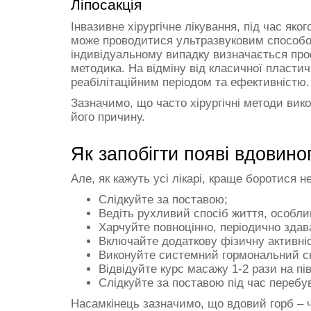
Ліпосакція
Інвазивне хірургічне лікування, під час як
може проводитися ультразвуковим способо
індивідуальному випадку визначається пр
методика. На відміну від класичної пластич
реабілітаційним періодом та ефективністю.
Зазначимо, що часто хірургічні методи вик
його причину.
Як запобігти появі вдовино
Але, як кажуть усі лікарі, краще боротися н
Слідкуйте за поставою;
Ведіть рухливий спосіб життя, особли
Харчуйте повноцінно, періодично здава
Включайте додаткову фізичну активніс
Виконуйте системний гормональний скр
Відвідуйте курс масажу 1-2 рази на пів
Слідкуйте за поставою під час переб
Насамкінець зазначимо, що вдовий горб – ч