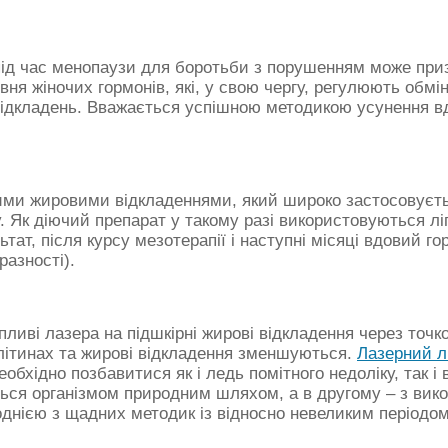
к під час менопаузи для боротьби з порушенням може при
івня жіночих гормонів, які, у свою чергу, регулюють обм
кладень. Вважається успішною методикою усунення вдов
ми жировими відкладеннями, який широко застосовуєтьс
у. Як діючий препарат у такому разі використовуються л
тат, після курсу мезотерапії і наступні місяці вдовий г
разності).
иві лазера на підшкірні жирові відкладення через точков
клітинах та жирові відкладення зменшуються.
Лазерний л
обхідно позбавитися як і ледь помітного недоліку, так 
ься організмом природним шляхом, а в другому – з вик
днією з щадних методик із відносно невеликим періодом 