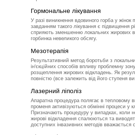
Гормональне лікування
У разі виникнення вдовиного горба у жіно
завданням такого лікування є підвищення р
сприяють зменшенню локальних жирових від
горбинка невеликого обсягу.
Мезотерапія
Результативний метод боротьби з локальни
ін'єкційних способів впливу проблемну зон
розщеплення жирових відкладень. Як резуль
повністю (все залежить від його ступеня ви
Лазерний ліполіз
Апаратна процедура полягає в тепловому впл
променя активізуються обмінні процеси у 
Призначають процедуру у випадках, коли не
жирові відкладення спалюються та виводят
доступних інвазивних методів вважається о