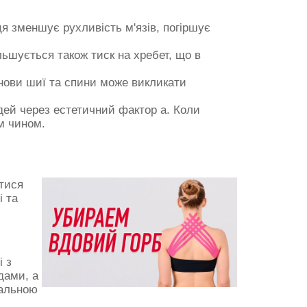
ця зменшує рухливість м'язів, погіршує
льшується також тиск на хребет, що в
снови шиї та спини може викликати
дей через естетичний фактор а. Коли
м чином.
утися
і та
і з
дами, а
нальною