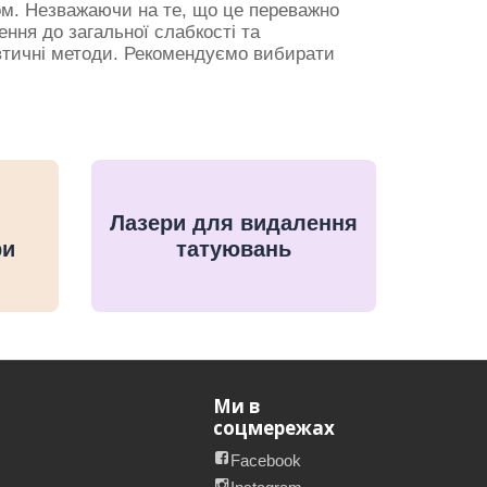
ом. Незважаючи на те, що це переважно
ння до загальної слабкості та
евтичні методи. Рекомендуємо вибирати
Лазери для видалення
ри
татуювань
Ми в
соцмережах
Facebook