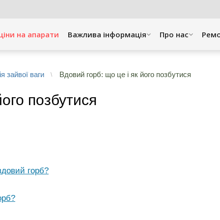
ціни на апарати
Важлива інформація
Про нас
Рем
я зайвої ваги
Вдовий горб: що це і як його позбутися
його позбутися
вдовий горб?
орб?