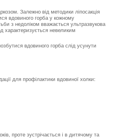
аркозом. Залежно від методики ліпосакція
ся вдовиного горба у кожному
ьби з недоліком вважається ультразвукова
етод характеризується невеликим
позбутися вдовиного горба слід усунути
ндації для профілактики вдовиної холки:
ів, проте зустрічається і в дитячому та