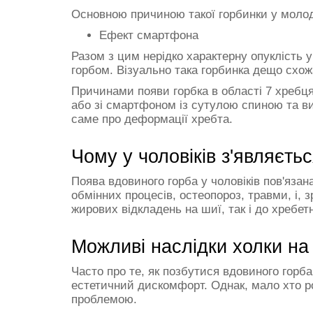
Основною причиною такої горбинки у молод
Ефект смартфона
Разом з цим нерідко характерну опуклість 
горбом. Візуально така горбинка дещо схожа
Причинами появи горбка в області 7 хребц
або зі смартфоном із сутулою спиною та ви
саме про деформації хребта.
Чому у чоловіків з'являєть
Поява вдовиного горба у чоловіків пов'яза
обмінних процесів, остеопороз, травми, і,
жирових відкладень на шиї, так і до хребе
Можливі наслідки холки на
Часто про те, як позбутися вдовиного гор
естетичний дискомфорт. Однак, мало хто ро
проблемою.