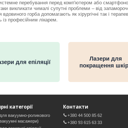
системне перебування перед комп'ютером або смартфон
ки викликати чималі супутні проблеми – від запамороче
вдовиного горба допомагають як хірургічні так і терап
ь із професійним лікарем.
Лазери для
зери для епіляції
покращення шкі
рні категорії
Контакти
для вакуумно-роликового
+380 44 500 85 62
вакуумні масажери)
+380 93 615 63 33