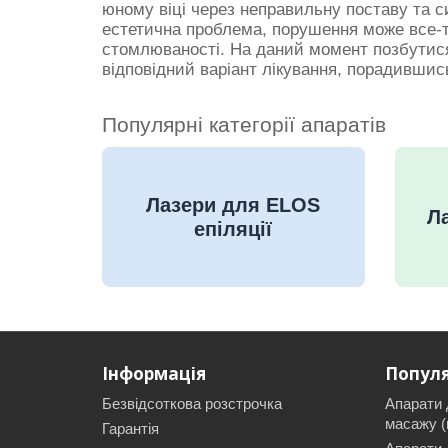
юному віці через неправильну поставу та 
естетична проблема, порушення може все-та
стомлюваності. На даний момент позбутися 
відповідний варіант лікування, порадившис
Популярні категорії апаратів
Лазери для ELOS
Ла
епіляції
Інформація
Популя
Безвідсоткова розстрочка
Апарати 
масажу (
Гарантія