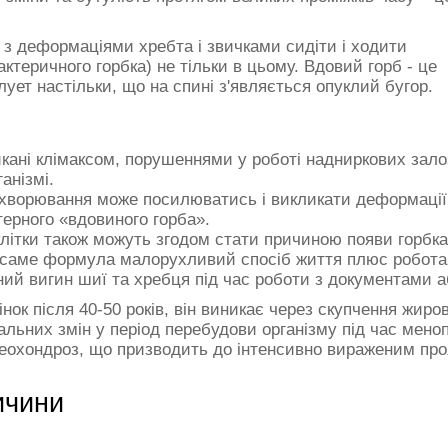
і з деформаціями хребта і звичками сидіти і ходити
ктеричного горбка) не тільки в цьому. Вдовий горб - це
ует настільки, що на спині з'являється опуклий бугор.
икані клімаксом, порушеннями у роботі надниркових зал
анізмі.
ворювання може посилюватись і викликати деформації в д
терного «вдовиного горба».
літки також можуть згодом стати причиною появи горбка 
, саме формула малорухливий спосіб життя плюс робота
ний вигин шиї та хребця під час роботи з документами 
нок після 40-50 років, він виникає через скупчення жиров
льних змін у період перебудови організму під час меноп
теохондроз, що призводить до інтенсивно вираженим пр
ичини