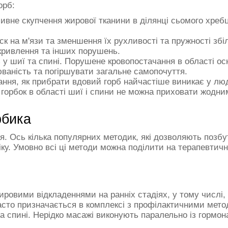
орб:
сивне скупчення жирової тканини в ділянці сьомого хреб
к на м'язи та зменшення їх рухливості та пружності збі
кривлення та інших порушень.
ь у шиї та спині. Порушене кровопостачання в області о
ваність та погіршувати загальне самопочуття.
ання, як прибрати вдовий горб найчастіше виникає у лю
 горбок в області шиї і спини не можна приховати жодни
рбика
я. Ось кілька популярних методик, які дозволяють позб
 віку. Умовно всі ці методи можна поділити на терапевтичн
ровими відкладеннями на ранніх стадіях, у тому числі, 
асто призначається в комплексі з профілактичними мето
на спині. Нерідко масажі виконують паралельно із гормо