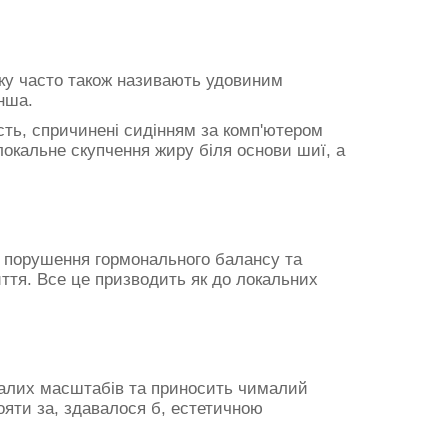
іку часто також називають удовиним
інша.
сть, спричинені сидінням за комп'ютером
локальне скупчення жиру біля основи шиї, а
и порушення гормонального балансу та
ття. Все це призводить як до локальних
малих масштабів та приносить чималий
ояти за, здавалося б, естетичною