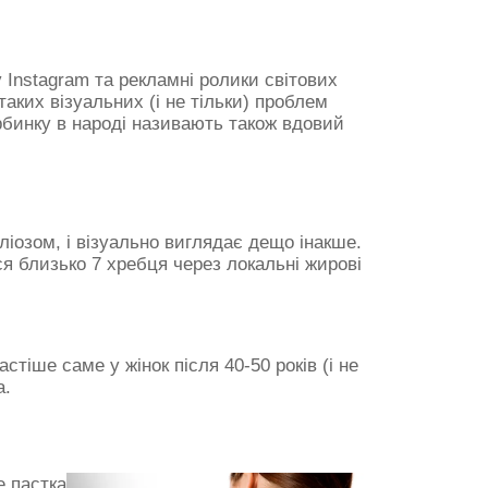
у Instagram та рекламні ролики світових
 таких візуальних (і не тільки) проблем
орбинку в народі називають також вдовий
ліозом, і візуально виглядає дещо інакше.
ься близько 7 хребця через локальні жирові
тіше саме у жінок після 40-50 років (і не
а.
е пастка