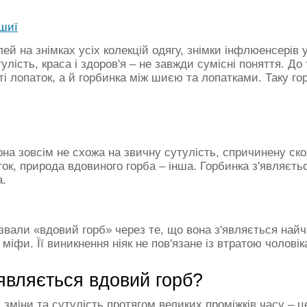
 шиї
лей на знімках усіх колекцій одягу, знімки інфлюенсерів 
тулість, краса і здоров'я – не завжди сумісні поняття. До
ті лопаток, а й горбинка між шиєю та лопатками. Таку г
на зовсім не схожа на звичну сутулість, спричинену ско
аток, природа вдовиного горба – інша. Горбинка з'являєт
а.
звали «вдовий горб» через те, що вона з'являється найчас
міфи. Її виникнення ніяк не пов'язане із втратою чоловік
'являється вдовий горб?
 зміни та сутулість протягом великих проміжків часу – ц