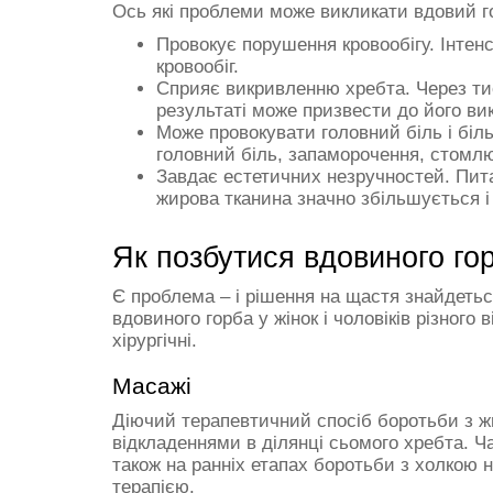
Ось які проблеми може викликати вдовий г
Провокує порушення кровообігу. Інтен
кровообіг.
Сприяє викривленню хребта. Через тис
результаті може призвести до його ви
Може провокувати головний біль і біл
головний біль, запаморочення, стомлю
Завдає естетичних незручностей. Пит
жирова тканина значно збільшується і
Як позбутися вдовиного го
Є проблема – і рішення на щастя знайдетьс
вдовиного горба у жінок і чоловіків різного
хірургічні.
Масажі
Діючий терапевтичний спосіб боротьби з жи
відкладеннями в ділянці сьомого хребта. Ч
також на ранніх етапах боротьби з холкою 
терапією.