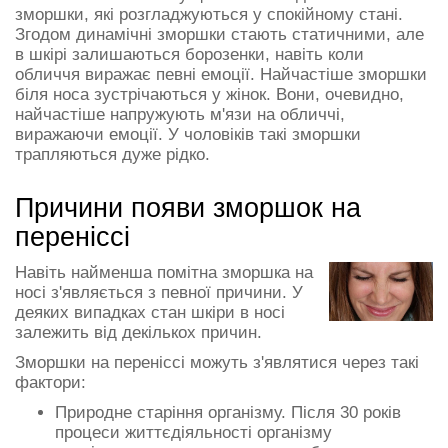
зморшки, які розгладжуються у спокійному стані.
Згодом динамічні зморшки стають статичними, але
в шкірі залишаються борозенки, навіть коли
обличчя виражає певні емоції. Найчастіше зморшки
біля носа зустрічаються у жінок. Вони, очевидно,
найчастіше напружують м'язи на обличчі,
виражаючи емоції. У чоловіків такі зморшки
трапляються дуже рідко.
Причини появи зморшок на
переніссі
Навіть найменша помітна зморшка на
носі з'являється з певної причини. У
деяких випадках стан шкіри в носі
залежить від декількох причин.
Зморшки на переніссі можуть з'являтися через такі
фактори:
Природне старіння організму. Після 30 років
процеси життєдіяльності організму