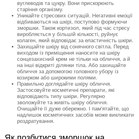
вуглеводів та цукру. Вони прискорюють
старіння організму.
Уникайте стресових ситуацій. Негативні емоції
відбиваються на шкірі, поступово формуючи
зморшки. Також кортизол, який під час стресу
виробляється у більшій кількості, руйнує
колаген, який відповідає за еластичність шкіри.
Захищайте шкіру від сонячного світла. Перед
виходом із приміщення наносите на шкіру
сонцезахисний крем не тільки на обличчя, а й
на інші відкриті ділянки тіла. Або захищайте
обличчя за допомогою головного убору із
козирком або широкими полями.
Правильно доглядайте шкіру обличчя.
Застосовуйте косметичні препарати, які
відповідають типу шкіри. Регулярно
зволожуйте та живіть шкіру обличчя.
Очищайте її дуже обережно. І пам'ятайте, що
надлишок косметичних засобів може викликати
роздратування.
Як позбутися зморшок на