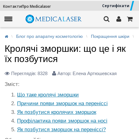
Сертифікати
Контакти
Про Medicalaser
Блог про апаратну косметологію
Покращення шкіри
Кролячі зморшки: що це і як
їх позбутися
Переглядів:
8328
Автор: Елена Артюшевская
Зміст:
Що таке кролячі зморшки
Причини появи зморшок на переніссі
Як позбутися кролячих зморшок
Профілактика появи зморшок на носі
Як позбутися зморшок на переніссі?