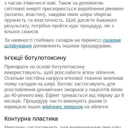
з часом з'явилися нові. Також за допомогою
світлової енергії прискорюється вироблення речовин
(колаген, еластин), завдяки яким шкіра зберігає
пружність та еластичність. Щоб досягти бажаного
результату, потрібно пройти курс процедур, які з
кількох сеансів.
За наявності глибоких складок на переніссі
лазерне
шліфування
доповнюють іншими процедурами.
Ін'єкції ботулотоксину
Препарати на основі ботулотоксину
використовують, щоб розслабити м'язи обличчя.
Оскільки постійна напруга м'язової тканини викликає
появу складок на шкірі. Ботокс застосовують для
розслаблення динамічних зморшок у пацієнтів віком
до 40-річного віку. Ефект тримається від півроку до 9
місяців. Процедуру часто виконують разом із
корекцією інших
мімічних зморшок
на обличчі.
Контурна пластика
Методику застосовують для вирівнювання рельєфу