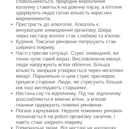
сповільнюються, природне вироблення
колагену ставиться на довічну паузу, а клітини
одержують недостатню кількість корисних
мікроелементів.
Пристрасть до алкоголю. Алкоголь є
винуватцем зневоднення організму. Шкіра
через нестачу вологи стає слабкою та в'ялою.
Куріння. Токсичні речовини погіршують стан
шкірного покриву.
Часті стресові ситуації. Стрес очевидний, ви
точно чули такий вираз. Висловлюючи емоції,
люди напружують м'язи обличчя. Більша
кількість зморшок утворюється через негативні
емоції. Паралельно із цим стрес прискорює
процеси старіння. Люди, які стресують більше,
ніж інші виглядають старшими.
Нестача сну та відпочинку. Під час відпочинку
розслабляються мімічні м'язи, а м'язові
тканини одержують поживні речовини.
Погане харчування. Недолік поживних речовин
позначається на роботі організму загалом, і
навіть стані шкірного покриву.
Гормональні зміни. Від нестачі чи надлишку