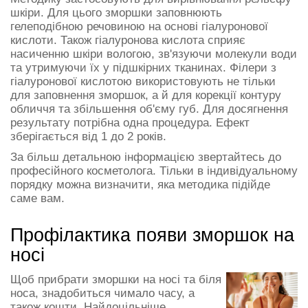
шкіри. Для цього зморшки заповнюють
гелеподібною речовиною на основі гіалуронової
кислоти. Також гіалуронова кислота сприяє
насиченню шкіри вологою, зв'язуючи молекули води
та утримуючи їх у підшкірних тканинах. Філери з
гіалуронової кислотою використовують не тільки
для заповнення зморшок, а й для корекції контуру
обличчя та збільшення об'єму губ. Для досягнення
результату потрібна одна процедура. Ефект
зберігається від 1 до 2 років.
За більш детальною інформацією звертайтесь до
професійного косметолога. Тільки в індивідуальному
порядку можна визначити, яка методика підійде
саме вам.
Профілактика появи зморшок на
носі
Щоб прибрати зморшки на носі та біля
носа, знадобиться чимало часу, а
також кошти. Найдоцільніше