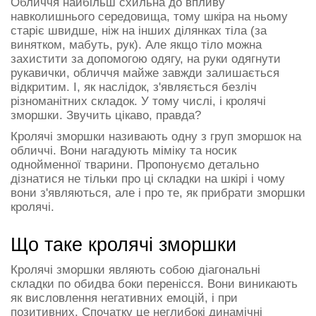
Обличчя найбільш схильна до впливу
навколишнього середовища, тому шкіра на ньому
старіє швидше, ніж на інших ділянках тіла (за
винятком, мабуть, рук). Але якщо тіло можна
захистити за допомогою одягу, на руки одягнути
рукавички, обличчя майже завжди залишається
відкритим. І, як наслідок, з'являється безліч
різноманітних складок. У тому числі, і кролячі
зморшки. Звучить цікаво, правда?
Кролячі зморшки називають одну з груп зморшок на
обличчі. Вони нагадують міміку та носик
однойменної тварини. Пропонуємо детально
дізнатися не тільки про ці складки на шкірі і чому
вони з'являються, але і про те, як прибрати зморшки
кролячі.
Що таке кролячі зморшки
Кролячі зморшки являють собою діагональні
складки по обидва боки перенісся. Вони виникають
як висловлення негативних емоцій, і при
позитивних. Спочатку це неглибокі динамічні