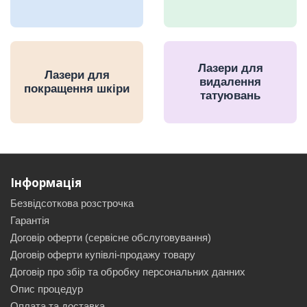
Лазери для
Лазери для
видалення
покращення шкіри
татуювань
Інформація
Безвідсоткова розстрочка
Гарантія
Договір оферти (сервісне обслуговування)
Договір оферти купівлі-продажу товару
Договір про збір та обробку персональних данних
Опис процедур
Оплата та доставка