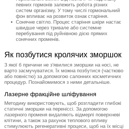
певних гормонів залежить робота різних
систем організму. У тому числі гормональний
фон впливає на розвиток ознак старіння.
Сонячне світло. Процес старіння шкіри настає
швидше через тривале або системне
перебування під руйнівною дією прямих
сонячних променів.
Як позбутися кролячих зморшок
З якої б причини не з'явилися зморшки на носі, не
варто засмучуватися. Їх можна позбутися (частково
або повністю) за допомогою салонних косметичних
процедур. Познайомимося з ними детальніше.
Лазерне фракційне шліфування
Методику використовують, щоб розгладити глибокі
статичні зморшки на переніссі. За допомогою
лазерного променя видаляють відмерлі поверхневі
клітини, а також за рахунок теплового впливу
стимулюють регенеративні процеси, щоб на їх місці