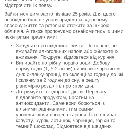
відстрочити їх появу.
Зайнятися цим варто пізніше 25 років. Для цього
необхідно більше уваги приділяти здоровому
способу життя та ретельно стежити за шкірою
обличчя. А також пропонуємо ознайомитись із цими
нехитрими правилами:
Забудьте про шкідливі звички. По-перше, не
вживайте алкогольних напоїв або обмежте їх
вживання. По-друге, відмовтеся від куріння.
Випивайте потрібну порцію води. Добову
норму води (1, 5-2 літри) випивайте протягом
дня: склянку вранці, по склянці за годину до їжі
і склянку за 2 години до сну, а решту
рівномірно розділіть протягом дня.
Дотримуйтесь здорової дієти. Перевагу
віддавайте продуктам, багатим на
антиоксиданти. Саме вони борються із
вільними радикалами, тим самим
уповільнюючи процес старіння. Їжте шпинат,
капусту, буряк, артишок, чорницю, горіхи та
темний шоколад. Відмовтеся від швидких