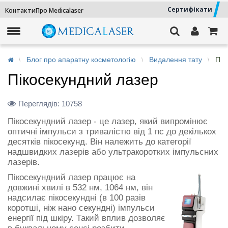
Сертифікати
Контакти
Про Medicalaser
Блог про апаратну косметологію
Видалення тату
Пік
Пікосекундний лазер
Переглядів:
10758
Пікосекундний лазер - це лазер, який випромінює
оптичні імпульси з тривалістю від 1 пс до декількох
десятків пікосекунд. Він належить до категорії
надшвидких лазерів або ультракоротких імпульсних
лазерів.
Пікосекундний лазер працює на
довжині хвилі в 532 нм, 1064 нм, він
надсилає пікосекундні (в 100 разів
коротші, ніж нано секундні) імпульси
енергії під шкіру. Такий вплив дозволяє