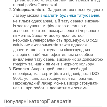
триває всього кілька хвилин, що залежить від
площі робочої поверхні.
Універсальність
. За допомогою пікосекундного
лазеру можна
видалити будь-яке татуювання
,
не тільки однобарвні, а й татуювання виконані
із застосуванням фіолетового, синього,
зеленого, жовтого, помаранчевого і червоного
пігментів. Завдяки цьому досягається
необхідна універсальність процедури. В ході
клінічних експериментів також вдалося
довести, що застосування пікосекундних
лазерів є найбільш ефективним способом
видалення татуювань, виконаних за допомогою
графіту та інших пігментів чорного кольору.
Безпека
. Апарат пройшов всі необхідні
перевірки, має сертифікати відповідності ISO
9001, успішно застосовується на практиці.
Пікосекундний лазер можна використовувати
навіть при роботі з делікатними зонами.
Популярні категорії апаратів