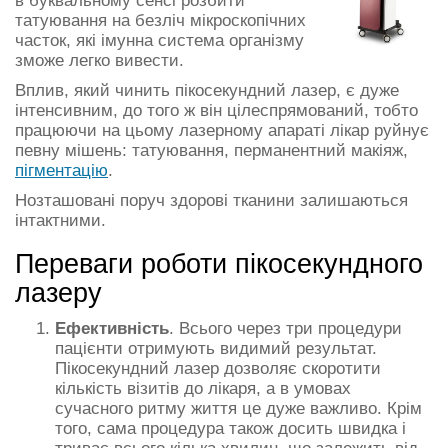
в буквальному сенсі розбити
татуювання на безліч мікроскопічних
часток, які імунна система організму
зможе легко вивести.
Вплив, який чинить пікосекундний лазер, є дуже
інтенсивним, до того ж він цілеспрямований, тобто
працюючи на цьому лазерному апараті лікар руйнує
певну мішень: татуювання, перманентний макіяж,
пігментацію
.
Hозташовані поруч здорові тканини залишаються
інтактними.
Переваги роботи пікосекундного
лазеру
Ефективність
. Всього через три процедури
пацієнти отримують видимий результат.
Пікосекундний лазер дозволяє скоротити
кількість візитів до лікаря, а в умовах
сучасного ритму життя це дуже важливо. Крім
того, сама процедура також досить швидка і