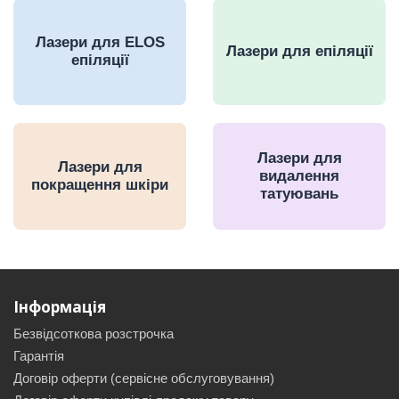
Лазери для ELOS
Лазери для епіляції
епіляції
Лазери для
Лазери для
видалення
покращення шкіри
татуювань
Інформація
Безвідсоткова розстрочка
Гарантія
Договір оферти (сервісне обслуговування)