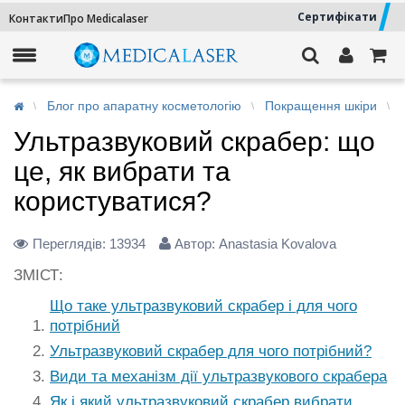
Сертифікати
Контакти
Про Medicalaser
Блог про апаратну косметологію
Покращення шкіри
Ультразвуковий скрабер: що
це, як вибрати та
користуватися?
Переглядів:
13934
Автор: Anastasia Kovalova
ЗМІСТ:
Що таке ультразвуковий скрабер і для чого
потрібний
Ультразвуковий скрабер для чого потрібний?
Види та механізм дії ультразвукового скрабера
Як і який ультразвуковий скрабер вибрати