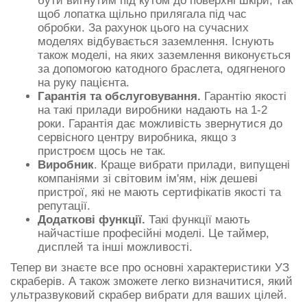
бути вигнутим під кутом до поверхні шкіри, так
щоб лопатка щільно прилягала під час
обробки. За рахунок цього на сучасних
моделях відбувається заземлення. Існують
також моделі, на яких заземлення виконується
за допомогою катодного браслета, одягненого
на руку пацієнта.
Гарантія та обслуговування.
Гарантію якості
на такі прилади виробники надають на 1-2
роки. Гарантія дає можливість звернутися до
сервісного центру виробника, якщо з
пристроєм щось не так.
Виробник
. Краще вибрати прилади, випущені
компаніями зі світовим ім'ям, ніж дешеві
пристрої, які не мають сертифікатів якості та
репутації.
Додаткові функції.
Такі функції мають
найчастіше професійні моделі. Це таймер,
дисплей та інші можливості.
Тепер ви знаєте все про основні характеристики УЗ
скраберів. А також зможете легко визначитися, який
ультразвуковий скрабер вибрати для ваших цілей.