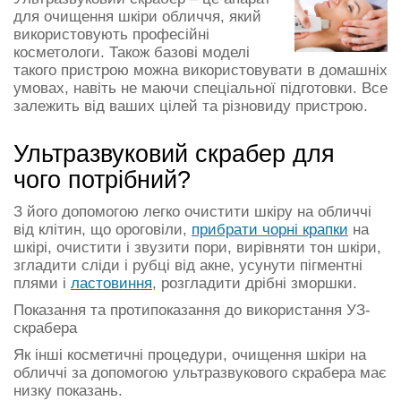
для очищення шкіри обличчя, який
використовують професійні
косметологи. Також базові моделі
такого пристрою можна використовувати в домашніх
умовах, навіть не маючи спеціальної підготовки. Все
залежить від ваших цілей та різновиду пристрою.
Ультразвуковий скрабер для
чого потрібний?
З його допомогою легко очистити шкіру на обличчі
від клітин, що ороговіли,
прибрати чорні крапки
на
шкірі, очистити і звузити пори, вирівняти тон шкіри,
згладити сліди і рубці від акне, усунути пігментні
плями і
ластовиння
, розгладити дрібні зморшки.
Показання та протипоказання до використання УЗ-
скрабера
Як інші косметичні процедури, очищення шкіри на
обличчі за допомогою ультразвукового скрабера має
низку показань.