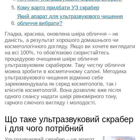
Кому варто придбати УЗ скрабер
Який апарат для ультразвукового чищення
обличчя вибрати?
Гладка, красива, оновлена шкіра обличчя – не
даність, а результат хорошого домашнього чи
косметологічного догляду. Якщо ви хочете виглядати
на всі 100%, то обов'язково скористайтесь
процедурою очищення шкіри обличчя
ультразвуковим скрабером. Таку чистку обличчя
можна зробити в косметичному салоні. Методика
ультразвукового чищення відмінно себе
зарекомендувала як серед косметологів, так і
клієнтів косметологій. Вона дозволяє вже після
одного сеансу надати шкірі рівномірного тону,
гарного сяючого вигляду і молодості.
Що таке ультразвуковий скрабер
і для чого потрібний
Ультразвуковий скрабер – це апарат