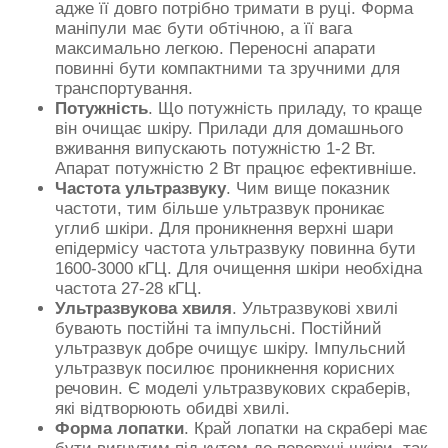
адже її довго потрібно тримати в руці. Форма
маніпули має бути обтічною, а її вага
максимально легкою. Переносні апарати
повинні бути компактними та зручними для
транспортування.
Потужність
. Що потужність приладу, то краще
він очищає шкіру. Прилади для домашнього
вживання випускають потужністю 1-2 Вт.
Апарат потужністю 2 Вт працює ефективніше.
Частота ультразвуку
. Чим вище показник
частоти, тим більше ультразвук проникає
углиб шкіри. Для проникнення верхні шари
епідермісу частота ультразвуку повинна бути
1600-3000 кГЦ. Для очищення шкіри необхідна
частота 27-28 кГЦ.
Ультразвукова хвиля
. Ультразвукові хвилі
бувають постійні та імпульсні. Постійний
ультразвук добре очищує шкіру. Імпульсний
ультразвук посилює проникнення корисних
речовин. Є моделі ультразвукових скраберів,
які відтворюють обидві хвилі.
Форма лопатки
. Край лопатки на скрабері має