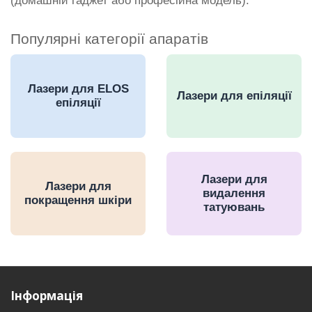
(домашній гаджет або професійна модель).
Популярні категорії апаратів
Лазери для ELOS
Лазери для епіляції
епіляції
Лазери для
Лазери для
видалення
покращення шкіри
татуювань
Інформація