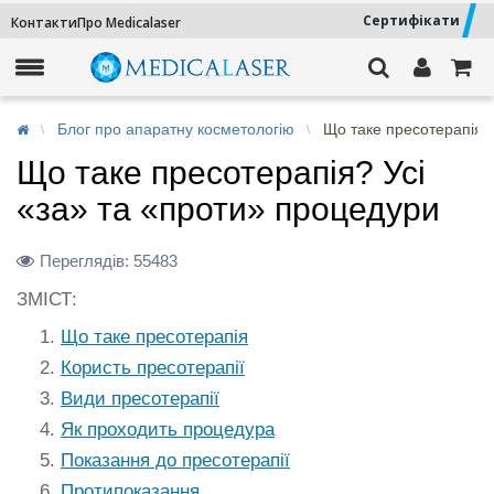
Сертифікати
Контакти
Про Medicalaser
Блог про апаратну косметологію
Що таке пресотерапія?
Що таке пресотерапія? Усі
«за» та «проти» процедури
Переглядів:
55483
ЗМІСТ:
Що таке пресотерапія
Користь пресотерапії
Види пресотерапії
Як проходить процедура
Показання до пресотерапії
Протипоказання