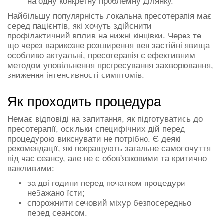
на одну конкретну проблемну ділянку.
Найбільшу популярність локальна пресотерапія має
серед пацієнтів, які хочуть здійснити
профілактичний вплив на нижні кінцівки. Через те
що через варикозне розширення вен застійні явища
особливо актуальні, пресотерапія є ефективним
методом уповільнення прогресування захворювання,
зниження інтенсивності симптомів.
Як проходить процедура
Немає відповіді на запитання, як підготуватись до
пресотерапії, оскільки специфічних дій перед
процедурою виконувати не потрібно. Є деякі
рекомендації, які покращують загальне самопочуття
під час сеансу, але не є обов'язковими та критично
важливими:
за дві години перед початком процедури
небажано їсти;
спорожнити сечовий міхур безпосередньо
перед сеансом.