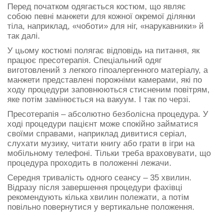
Перед початком одягається костюм, що являє
собою певні манжети для кожної окремої ділянки
тіла, наприклад, «чоботи» для ніг, «нарукавники» й
так далі.
У цьому костюмі полягає відповідь на питання, як
працює пресотерапія. Спеціальний одяг
виготовлений з легкого гіпоалергенного матеріалу, а
манжети представлені порожніми камерами, які по
ходу процедури заповнюються стисненим повітрям,
яке потім замінюється на вакуум. І так по черзі.
Пресотерапія – абсолютно безболісна процедура. У
ході процедури пацієнт може спокійно займатися
своїми справами, наприклад дивитися серіал,
слухати музику, читати книгу або грати в ігри на
мобільному телефоні. Тільки треба враховувати, що
процедура проходить в положенні лежачи.
Середня тривалість одного сеансу – 35 хвилин.
Відразу після завершення процедури фахівці
рекомендують кілька хвилин полежати, а потім
повільно повернутися у вертикальне положення.