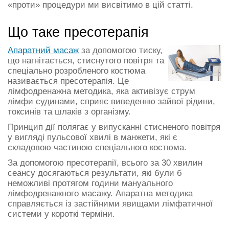
«проти» процедури ми висвітимо в цій статті.
Що таке пресотерапія
Апаратний масаж
за допомогою тиску,
що нагнітається, стиснутого повітря та
спеціально розробленого костюма
називається пресотерапія. Це
лімфодренажна методика, яка активізує струм
лімфи судинами, сприяє виведенню зайвої рідини,
токсинів та шлаків з організму.
Принцип дії полягає у випусканні стисненого повітря
у вигляді пульсової хвилі в манжети, які є
складовою частиною спеціального костюма.
За допомогою пресотерапії, всього за 30 хвилин
сеансу досягаються результати, які були б
неможливі протягом години мануального
лімфодренажного масажу. Апаратна методика
справляється із застійними явищами лімфатичної
системи у короткі терміни.