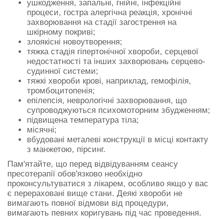
ушкодження, запальні, гнійні, інфекційні
процеси, гостра алергічна реакція, хронічні
захворювання на стадії загострення на
шкірному покриві;
злоякісні новоутворення;
тяжка стадія гіпертонічної хвороби, серцевої
недостатності та інших захворювань серцево-
судинної системи;
тяжкі хвороби крові, наприклад, гемофілія,
тромбоцитопенія;
епілепсія, неврологічні захворювання, що
супроводжуються психомоторним збудженням;
підвищена температура тіла;
місячні;
вбудовані металеві конструкції в місці контакту
з манжетою, пірсинг.
Пам'ятайте, що перед відвідуванням сеансу
пресотерапії обов'язково необхідно
проконсультуватися з лікарем, особливо якщо у вас
є перераховані вище стани. Деякі хвороби не
вимагають повної відмови від процедури,
вимагають певних коригувань під час проведення.