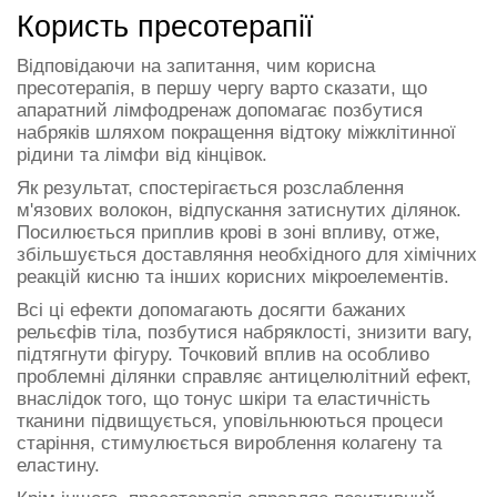
Користь пресотерапії
Відповідаючи на запитання, чим корисна
пресотерапія, в першу чергу варто сказати, що
апаратний лімфодренаж допомагає позбутися
набряків шляхом покращення відтоку міжклітинної
рідини та лімфи від кінцівок.
Як результат, спостерігається розслаблення
м'язових волокон, відпускання затиснутих ділянок.
Посилюється приплив крові в зоні впливу, отже,
збільшується доставляння необхідного для хімічних
реакцій кисню та інших корисних мікроелементів.
Всі ці ефекти допомагають досягти бажаних
рельєфів тіла, позбутися набряклості, знизити вагу,
підтягнути фігуру. Точковий вплив на особливо
проблемні ділянки справляє антицелюлітний ефект,
внаслідок того, що тонус шкіри та еластичність
тканини підвищується, уповільнюються процеси
старіння, стимулюється вироблення колагену та
еластину.