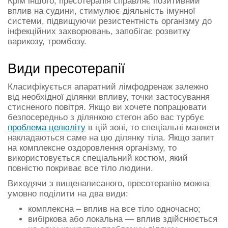
Крім іншого, пресотерапія справляє позитивний
вплив на судини, стимулює діяльність імунної
системи, підвищуючи резистентність організму до
інфекційних захворювань, запобігає розвитку
варикозу, тромбозу.
Види пресотерапії
Класифікується апаратний лімфодренаж залежно
від необхідної ділянки впливу, точки застосування
стисненого повітря. Якщо ви хочете попрацювати
безпосередньо з ділянкою стегон або вас турбує
проблема целюліту
в цій зоні, то спеціальні манжети
накладаються саме на цю ділянку тіла. Якщо запит
на комплексне оздоровлення організму, то
використовується спеціальний костюм, який
повністю покриває все тіло людини.
Виходячи з вищенаписаного, пресотерапію можна
умовно поділити на два види:
комплексна – вплив на все тіло одночасно;
вибіркова або локальна — вплив здійснюється