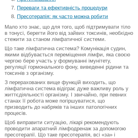
Переваги та ефективність процедури
Пресотерапія: як часто можна робити
Мало хто знає, що для того, щоб підтримувати тіло
в тонусі, берегти його від зайвих токсинів, необхідно
стежити за станом лімфатичної системи.
Що таке лімфатична система? Комунікація судин,
якими відбувається переміщення лімфи, яка своєю
чергою бере участь у формуванні імунітету,
регуляції гормонального фону, виведенні рідини та
токсинів з організму.
З перерахованих вище функцій виходить, що
лімфатична система відіграє дуже важливу роль у
життєдіяльності організму. І звичайно, при певних
станах її робота може погіршуватися, що
призводить до набряків та інших патологічних
процесів.
Щоб виправити ситуацію, лікарі рекомендують
проводити апаратний лімфодренаж за допомогою
пресотерапії. Що таке пресотерапія, всі «за» і