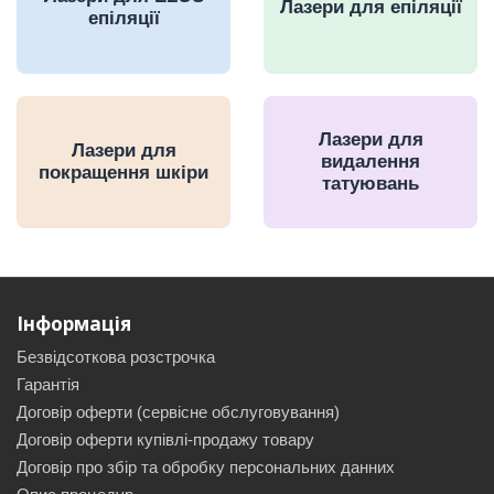
Лазери для епіляції
епіляції
Лазери для
Лазери для
видалення
покращення шкіри
татуювань
Інформація
Безвідсоткова розстрочка
Гарантія
Договір оферти (сервісне обслуговування)
Договір оферти купівлі-продажу товару
Договір про збір та обробку персональних данних