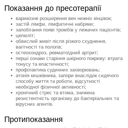
Показання до пресотерапії
варикозне розширення вен нижніх кінцівок;
застій лімфи, лімфатичні набряки;
запобігання появі тромбів у лежачих пацієнтів;
целюліт;
обвислий живіт після різкого схуднення,
вагітності та пологів;
остеохондроз, ревматоїдний артрит;
перші ознаки старіння шкірного покриву: втрата
тонусу та еластичності;
профілактика судинних захворювань;
атонія кишківника, запори внаслідок сидячого
способу життя та роботи, відсутності
необхідної фізичної активності;
хронічний стрес та втома, знижена
резистентність організму до бактеріальних та
вірусних агентів.
Протипоказання