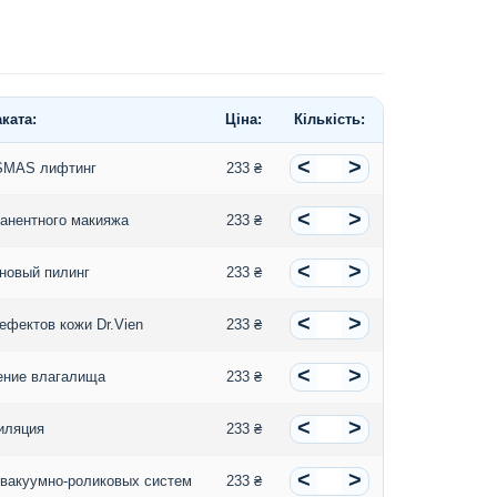
ката:
Ціна:
Кількість:
<
>
 SMAS лифтинг
233 ₴
<
>
манентного макияжа
233 ₴
<
>
новый пилинг
233 ₴
<
>
ефектов кожи Dr.Vien
233 ₴
<
>
ение влагалища
233 ₴
<
>
иляция
233 ₴
<
>
вакуумно-роликовых систем
233 ₴