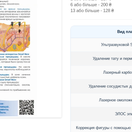
6 або більше - 200 ₴
13 або більше - 128 ₴
Вид пла
Ультразвуковой
Удаление тату и пер
Лазерный карбо
Удаление сосудистых д
Лазерное омолож
ЭЛОС эп
Коррекция фигуры с помощью 