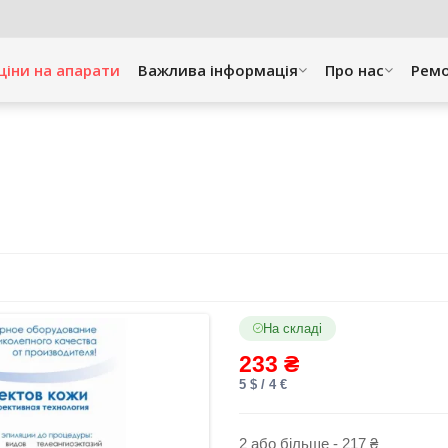
ціни на апарати
Важлива інформація
Про нас
Рем
На складі
233 ₴
5 $ / 4 €
2 або більше - 217 ₴