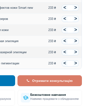
<
>
фектов кожи Smart new
233 ₴
<
>
зеров
233 ₴
<
>
и кожи
233 ₴
<
>
ная эпиляция
233 ₴
<
>
лазерной эпиляции
233 ₴
<
>
 пигментации
233 ₴
Отримати консультацію
Безкоштовне навчання
 рахунок
Навчимо працювати з обладнанням