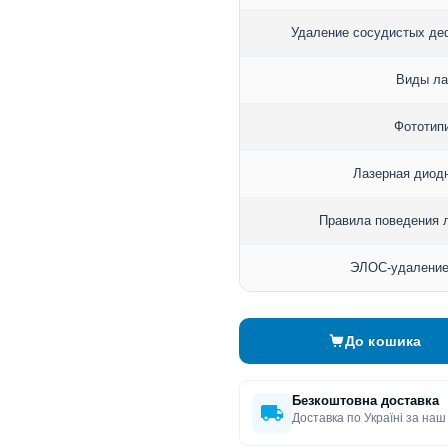
Удаление сосудистых де
Виды ла
Фототип
Лазерная диод
Правила поведения 
ЭЛОС-удаление
До кошика
Безкоштовна доставка
Доставка по Україні за наш