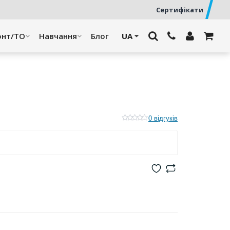
Сертифікати
онт/ТО
Навчання
Блог
0 відгуків