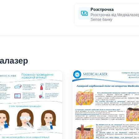
Розстрочка
Розстрочка від Медікалазе
Sense банку
калазер