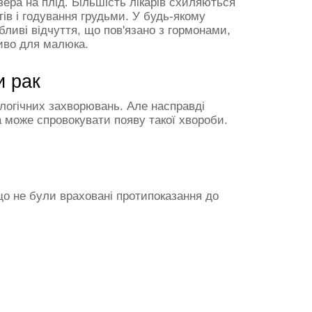
ера на плід. Більшість лікарів схиляються
ів і годування грудьми. У будь-якому
ливі відчуття, що пов'язано з гормонами,
иво для малюка.
и рак
кологічних захворювань. Але насправді
а може спровокувати появу такої хвороби.
що не були враховані протипоказання до