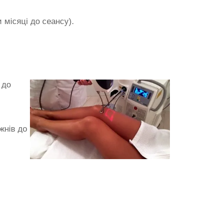
 місяці до сеансу).
 до
жнів до