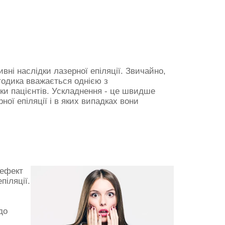
вні наслідки лазерної епіляції. Звичайно,
етодика вважається однією з
уки пацієнтів. Ускладнення - це швидше
ної епіляції і в яких випадках вони
 ефект
піляції.
до