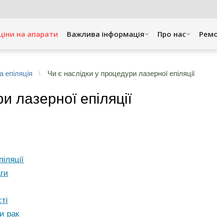
ціни на апарати
Важлива інформація
Про нас
Рем
а епіляція
Чи є наслідки у процедури лазерної епіляції
и лазерної епіляції
іляції
аги
сті
и рак