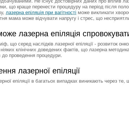
дбачуваними. Не існує достовірних даних про вплив лаз
ки, що краще перенести процедуру на період після полог
ку,
лазерна епіляція при вагітності
може викликати хвороб
тня мама може відчувати напругу і стрес, що несприятл
може лазерна епіляція спровокуват
міф, що серед наслідків лазерної епіляції - розвиток он
ніяких клінічних доведених фактів, що лазерна методик
м до проведення процедури.
ння лазерної епіляції
ерної епіляції в багатьох випадках виникають через те, 