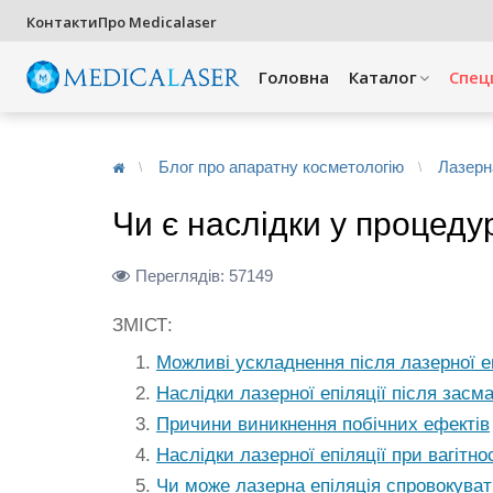
Контакти
Про Medicalaser
Головна
Каталог
Спец
Блог про апаратну косметологію
Лазерн
Чи є наслідки у процедур
Переглядів:
57149
ЗМІСТ:
Можливі ускладнення після лазерної еп
Наслідки лазерної епіляції після засм
Причини виникнення побічних ефектів
Наслідки лазерної епіляції при вагітно
Чи може лазерна епіляція спровокуват