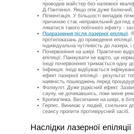
проводив майстер без належної кваліф
Д-Пантенол. Якщо опік дуже болючий, 
Пігментація. У більшості випадків пігм
причиною стає неправильний догляд за
лякатися такого побічного ефекту - за
Подразнення після лазерної епіляції
. 
протипоказань до проведення епіляції.
індивідуальна чутливість до лазера, 
Почервоніння на шкірі. Практично відра
епіляції. Панікувати не варто, це норм
Іноді почервоніння тримається одну до
Інфекція. Іноді відбувається інфікува
ефект лазерної епіляції - результат т
наявність пошкоджень перед процеду
Фолікуліт. Дуже рідкісний ефект. Зазви
сауну, не дочекавшись, поки мине рек
Кропив'янка. Висипання на шкірі, в бі
Герпес. Виникає у людей, схильних до
сеансу пропити противірусний засіб.
Наслідки лазерної епіляції