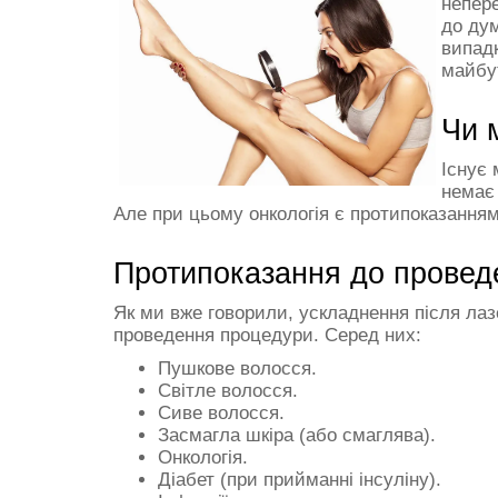
непере
до дум
випад
майбу
Чи 
Існує 
немає 
Але при цьому онкологія є протипоказання
Протипоказання до проведе
Як ми вже говорили, ускладнення після лаз
проведення процедури. Серед них:
Пушкове волосся.
Світле волосся.
Сиве волосся.
Засмагла шкіра (або смаглява).
Онкологія.
Діабет (при прийманні інсуліну).