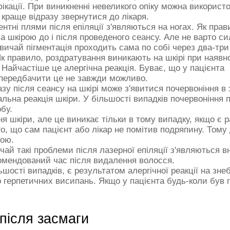
ікації. При виникненні невеликого опіку можна використ
краще відразу звернутися до лікаря.
ентні плями після епіляції з'являються на ногах. Як прав
 шкірою до і після проведеного сеансу. Але не варто с
звичай пігментація проходить сама по собі через два-три 
Як правило, роздратування виникають на шкірі при наявн
 Найчастіше це алергічна реакція. Буває, що у пацієнта
і передбачити це не завжди можливо.
зу після сеансу на шкірі може з'явитися почервоніння в 
альна реакція шкіри. У більшості випадків почервоніння 
бу.
ння шкіри, але це виникає тільки в тому випадку, якщо є
ого, що сам пацієнт або лікар не помітив подряпину. Том
рою.
чай такі проблеми після лазерної епіляції з'являються в
омендований час після видалення волосся.
льшості випадків, є результатом алергічної реакції на зн
 герпетичних висипань. Якщо у пацієнта будь-коли був 
 після засмаги