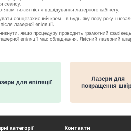
ля сеансу.
тягом тижня після відвідування лазерного кабінету.
ати сонцезахисний крем - в будь-яку пору року і незалеж
ісля лазерної епіляції.
уникнути, якщо процедуру проводить грамотний фахівець,
лазерної епіляції має обладнання. Якісний лазерний апар
Лазери для
зери для епіляції
покращення шкі
рні категорії
Контакти