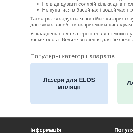
Не відвідувати солярій кілька днів піс
Не купатися в басейнах і водоймах про
Також рекомендується постійно використовув
допоможе запобігти неприємним наслідкам п
Ускладнень після лазерної епіляції можна 
косметолога. Велике значення для безпеки 
Популярні категорії апаратів
Лазери для ELOS
Ла
епіляції
Інформація
Популя