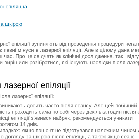
ї епіляціїа
за шкірою
ерної епіляції зупиняють від проведення процедури негати
 є певні мінуси в лазерної епіляції. Але в цілому дана м
ас. Про це свідчать як клінічні дослідження, так і відг
 вирішили розібратися, які існують наслідки після лазер
 лазерної епіляції
сля лазерної епіляції:
виникають досить часто після сеансу. Але цей побічний
ть проходить сама по собі через декілька годин після е
сці епіляції з'явився набряк, рекомендується уникати
отягом 14 днів.
випадках: якщо пацієнт не підготувався належним чином 
 догляду за шкірою після епіляції, а також якщо сеанс