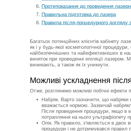
Протипоказання до проведення лазерно
Правильна підготовка до лазера
Правила після-процедурного догляду 
Багатьох потенційних клієнтів кабінету лаз
як і у будь-якої косметологічної процедури,
найбезпечнішних та найефективніших в наш ч
виняток при проведенні епіляції лазером. Ми
виникають, а також як їх уникнути.
Можливі ускладнення після
Отже, розглянемо можливі побічні ефекти пі
Набряк. Варто зазначити, що набряки 
вважається нормою. Зазвичай набрякліс
Після проведення процедури, якщо в мі
потрапляння на нього ультрафіолету пр
Опік. Як правило, з'являється в двох 
процедури і не дотримувався правил по