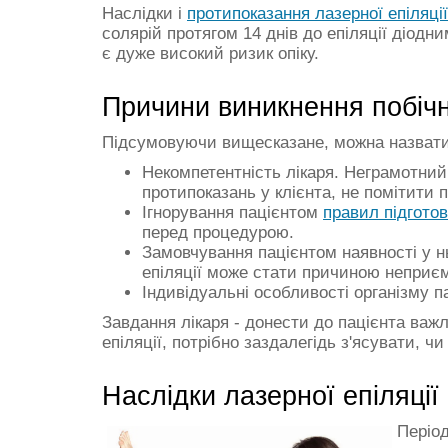
Наслідки і
протипоказання лазерної епіляції
солярій протягом 14 днів до епіляції діодн
є дуже високий ризик опіку.
Причини виникнення побічн
Підсумовуючи вищесказане, можна назвати 4
Некомпетентність лікаря. Неграмотни
протипоказань у клієнта, не помітити п
Ігнорування пацієнтом
правил підготов
перед процедурою.
Замовчування пацієнтом наявності у нь
епіляції може стати причиною неприєм
Індивідуальні особливості організму п
Завдання лікаря - донести до пацієнта важ
епіляції, потрібно заздалегідь з'ясувати, ч
Наслідки лазерної епіляції 
Періо