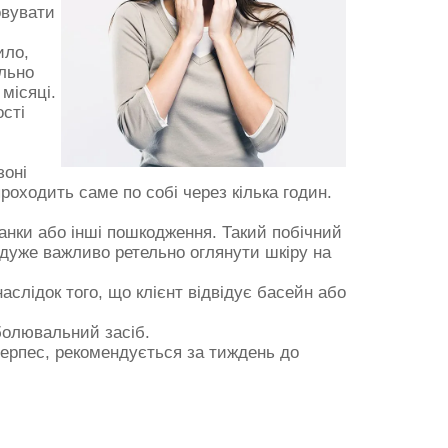
овувати
ило,
ильно
місяці.
ості
зоні
проходить саме по собі через кілька годин.
 ранки або інші пошкодження. Такий побічний
у дуже важливо ретельно оглянути шкіру на
наслідок того, що клієнт відвідує басейн або
еболювальний засіб.
герпес, рекомендується за тиждень до