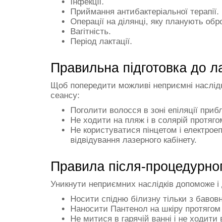
Інфекції.
Приймання антибактеріальної терапії.
Операції на ділянці, яку планують обр
Вагітність.
Період лактації.
Правильна підготовка до л
Щоб попередити можливі неприємні наслідки
сеансу:
Поголити волосся в зоні епіляції приб
Не ходити на пляж і в солярій протягом 
Не користуватися пінцетом і електроеп
відвідування лазерного кабінету.
Правила після-процедурног
Уникнути неприємних наслідків допоможе і
Носити спідню білизну тільки з бавовн
Наносити Пантенол на шкіру протягом 
Не митися в гарячій ванні і не ходити 