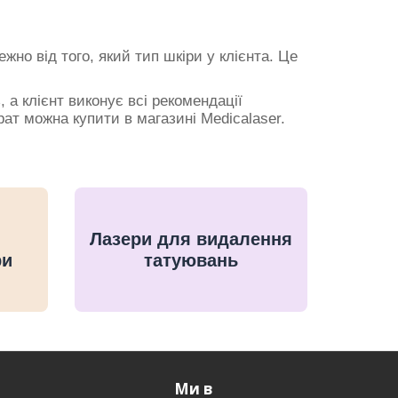
но від того, який тип шкіри у клієнта. Це
 а клієнт виконує всі рекомендації
ат можна купити в магазині Medicalaser.
Лазери для видалення
ри
татуювань
Ми в