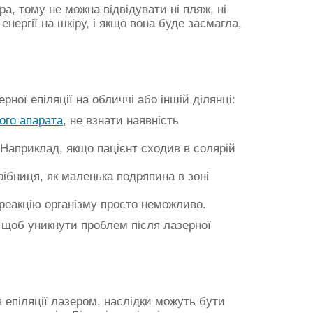
а, тому не можна відвідувати ні пляж, ні
нергії на шкіру, і якщо вона буде засмагла,
ої епіляції на обличчі або іншій ділянці:
ого апарата
, не взнати наявність
. Наприклад, якщо пацієнт сходив в солярій
рібниця, як маленька подряпина в зоні
и реакцію організму просто неможливо.
, щоб уникнути проблем після лазерної
епіляції лазером, наслідки можуть бути