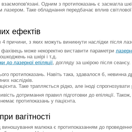
взаємопов'язані. Одним з протипоказань є засмагла шкір
им лазером. Таке обладнання передбачає вплив світлової е
их ефектів
 причини, з яких можуть виникнути наслідки після лазерн
й фахівець може некоректно виставити параметри
лазерн
ошкоджень на шкірі і т.д.
ки до лазерної епіляції
, догляду за шкірою після сеансу
ого протипоказань. Навіть така, здавалося б, невинна д
них наслідків.
ацієнта. Таке трапляється рідко, але іноді спрогнозуват
ливість дотримання правил підготовки до епіляції. Також
и немає протипоказань у пацієнта.
при вагітності
д виношування малюка є протипоказанням до проведення 