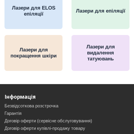
Лазери для ELOS
Лазери для епіляції
епіляції
Лазери для
Лазери для
видалення
покращення шкіри
татуювань
Інформація
Безвідсоткова розстрочка
Гарантія
Договір оферти (сервісне обслуговування)
Договір оферти купівлі-продажу товару