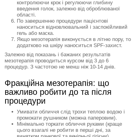
контролюючи крок і регулюючи глибину
введення голок, залежно від оброблюваної
області.
По завершенню процедури пацієнтові
наноситься відновлювальний і заспокійливий
гель або маска.
Якщо мезотерапія виконується в літню пору, то
додатково на шкіру наноситься SPF-захист.
Залежно від показань і бажаних результатів
мезотерапія проводиться курсом від 3 до 6
процедур. З частотою не менш ніж 10-14 днів.
Фракційна мезотерапія: що
важливо робити до та після
процедури
Умивати обличчя слід трохи теплою водою і
промокати рушником (можна паперовим).
Мінімально торкати обличчя руками (краще
цього взагалі не робити в перші дні, за
винятком ранкової та вечірньої гігієни).