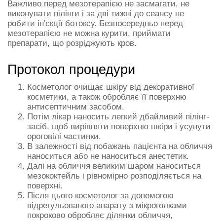
Важливо перед мезотерапією не засмагати, не
виконувати пілінги і за дві тижні до сеансу не
робити ін'єкції ботоксу. Безпосередньо перед
мезотерапією не можна курити, приймати
препарати, що розріджують кров.
Протокол процедури
Косметолог очищає шкіру від декоративної
косметики, а також обробляє її поверхню
антисептичним засобом.
Потім лікар наносить легкий дбайливий пілінг-
засіб, щоб вирівняти поверхню шкіри і усунути
ороговілі частинки.
В залежності від побажань пацієнта на обличчя
наноситься або не наноситься анестетик.
Далі на обличчя великим шаром наноситься
мезококтейль і рівномірно розподіляється на
поверхні.
Після цього косметолог за допомогою
відрегульованого апарату з мікроголками
покроково обробляє ділянки обличчя,