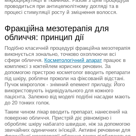
мікроциркуляції в тканинах. Разом з цим процедура
проводиться при антицелюлітному догляді та в
процесі стимуляції росту й зміцнення волосся.
Фракційна мезотерапія для
обличчя: принцип дії
Подібно класичній процедурі фракційна мезотерапія
виконується зонально, точково охоплюючи всі
сфери обличчя.
Косметологічний апарат
працює в
комплексі з коктейлем корисних речовин. За
допомогою пристрою косметолог вводить препарати
під шкіру, роблячи проколи на фіксованій відстані.
Пучок мікроголок - знімний елемент приладу. Його
використовують індивідуального для кожного
пацієнта. Залежно від моделі подібні насадки мають
до 20 тонких голок.
Таким чином лікар вводить препарат, нанесений на
поверхню обличчя. Пристрій діє рівномірно і
обробляє шкіру набагато швидше, ніж за допомогою
звичайних одиничних ін'єкцій. Активні речовини для