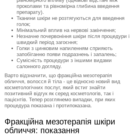
рівномірного впливу (однакові відстані між
проколами та рівномірна глибина введення
препарату).
Тканини шкіри не розтягуються для введення
голок;
Мінімальний вплив на нервові закінчення;
Незначне почервоніння шкіри після процедури і
швидкий період загоєння;
Голки з цинковим напиленням сприяють
запобіганню появи подразнень і запалень;
Сумісність процедури з іншими видами
салонного догляду.
Варто відзначити, що фракційна мезотерапія
обличчя, волосся й тіла - це відносно новий вид
косметологічних послуг, який встиг знайти
позитивний відгук як серед косметологів, так і
пацієнтів. Тепер розглянемо випадки, при яких
процедура показана і протипоказана.
Фракційна мезотерапія шкіри
обличчя: показання