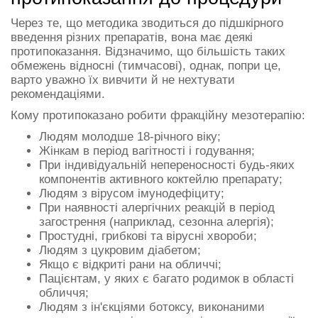
Через те, що методика зводиться до підшкірного
введення різних препаратів, вона має деякі
протипоказання. Відзначимо, що більшість таких
обмежень відносні (тимчасові), однак, попри це,
варто уважно їх вивчити й не нехтувати
рекомендаціями.
Кому протипоказано робити фракційну мезотерапію:
Людям молодше 18-річного віку;
Жінкам в період вагітності і годування;
При індивідуальній непереносності будь-яких
компонентів активного коктейлю препарату;
Людям з вірусом імунодефіциту;
При наявності алергічних реакцій в період
загострення (наприклад, сезонна алергія);
Простудні, грибкові та вірусні хвороби;
Людям з цукровим діабетом;
Якщо є відкриті рани на обличчі;
Пацієнтам, у яких є багато родимок в області
обличчя;
Людям з ін'єкціями ботоксу, виконаними