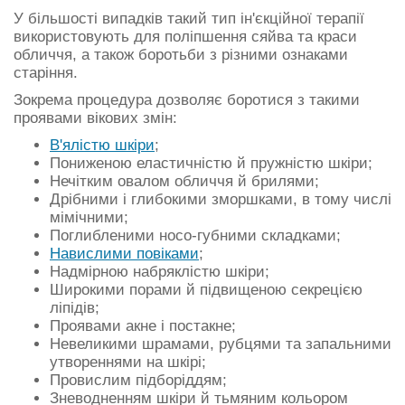
У більшості випадків такий тип ін'єкційної терапії
використовують для поліпшення сяйва та краси
обличчя, а також боротьби з різними ознаками
старіння.
Зокрема процедура дозволяє боротися з такими
проявами вікових змін:
В'ялістю шкіри
;
Пониженою еластичністю й пружністю шкіри;
Нечітким овалом обличчя й брилями;
Дрібними і глибокими зморшками, в тому числі
мімічними;
Поглибленими носо-губними складками;
Навислими повіками
;
Надмірною набряклістю шкіри;
Широкими порами й підвищеною секрецією
ліпідів;
Проявами акне і постакне;
Невеликими шрамами, рубцями та запальними
утвореннями на шкірі;
Провислим підборіддям;
Зневодненням шкіри й тьмяним кольором