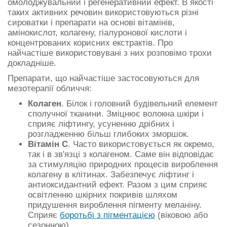
омолоджувальний і регенеративний ефект. В якості
таких активних речовин використовуються різні
сироватки і препарати на основі вітамінів,
амінокислот, колагену, гіалуронової кислоти і
концентрованих корисних екстрактів. Про
найчастіше використовувані з них розповімо трохи
докладніше.
Препарати, що найчастіше застосовуються для
мезотерапії обличчя:
Колаген
. Білок і головний будівельний елемент
сполучної тканини. Зміцнює волокна шкіри і
сприяє ліфтингу, усуненню дрібних і
розгладженню більш глибоких зморшок.
Вітамін С
. Часто використовується як окремо,
так і в зв'язці з колагеном. Саме він відповідає
за стимуляцію природних процесів вироблення
колагену в клітинах. Забезпечує ліфтинг і
антиоксидантний ефект. Разом з цим сприяє
освітленню шкірних покривів шляхом
придушення вироблення пігменту меланіну.
Сприяє
боротьбі з пігментацією
(віковою або
сезонною).