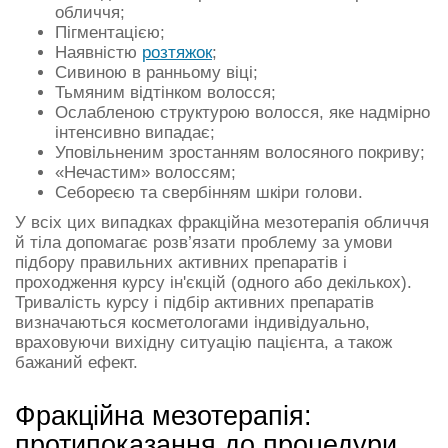
обличчя;
Пігментацією;
Наявністю
розтяжок
;
Сивиною в ранньому віці;
Тьмяним відтінком волосся;
Ослабленою структурою волосся, яке надмірно
інтенсивно випадає;
Уповільненим зростанням волосяного покриву;
«Нечастим» волоссям;
Себореєю та свербінням шкіри голови.
У всіх цих випадках фракційна мезотерапія обличчя
й тіла допомагає розв’язати проблему за умови
підбору правильних активних препаратів і
проходження курсу ін'єкцій (одного або декількох).
Тривалість курсу і підбір активних препаратів
визначаються косметологами індивідуально,
враховуючи вихідну ситуацію пацієнта, а також
бажаний ефект.
Фракційна мезотерапія:
протипоказання до процедури