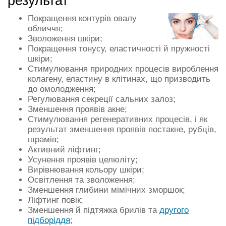
результат
Покращення контурів овалу
обличчя;
Зволоження шкіри;
Покращення тонусу, еластичності й пружності
шкіри;
Стимулювання природних процесів вироблення
колагену, еластину в клітинах, що призводить
до омолодження;
Регулювання секреції сальних залоз;
Зменшення проявів акне;
Стимулювання регенеративних процесів, і як
результат зменшення проявів постакне, рубців,
шрамів;
Активний ліфтинг;
Усунення проявів целюліту;
Вирівнювання кольору шкіри;
Освітлення та зволоження;
Зменшення глибини мімічних зморшок;
Ліфтинг повік;
Зменшення й підтяжка брилів та
другого
підборіддя
;