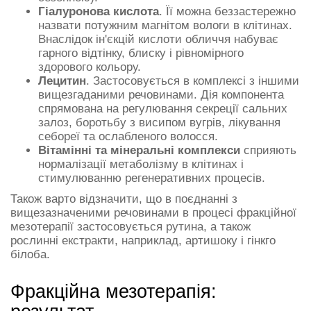
Гіалуронова кислота
. Її можна беззастережно
назвати потужним магнітом вологи в клітинах.
Внаслідок ін'єкцій кислоти обличчя набуває
гарного відтінку, блиску і рівномірного
здорового кольору.
Лецитин
. Застосовується в комплексі з іншими
вищезгаданими речовинами. Дія компонента
спрямована на регулювання секреції сальних
залоз, боротьбу з висипом вугрів, лікування
себореї та ослабленого волосся.
Вітамінні та мінеральні комплекси
сприяють
нормалізації метаболізму в клітинах і
стимулюванню регенеративних процесів.
Також варто відзначити, що в поєднанні з
вищезазначеними речовинами в процесі фракційної
мезотерапії застосовується рутина, а також
рослинні екстракти, наприклад, артишоку і гінкго
білоба.
Фракційна мезотерапія: