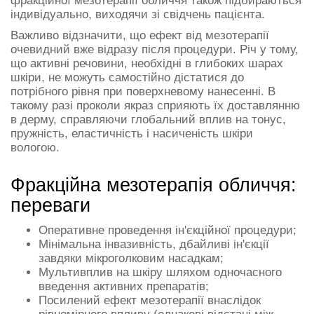
фракційної мезотерапії обличчя також підбираються
індивідуально, виходячи зі свідчень пацієнта.
Важливо відзначити, що ефект від мезотерапії
очевидний вже відразу після процедури. Річ у тому,
що активні речовини, необхідні в глибоких шарах
шкіри, не можуть самостійно дістатися до
потрібного рівня при поверхневому нанесенні. В
такому разі проколи якраз сприяють їх доставлянню
в дерму, справляючи глобальний вплив на тонус,
пружність, еластичність і насиченість шкіри
вологою.
Фракційна мезотерапія обличчя:
переваги
Оперативне проведення ін'єкційної процедури;
Мінімальна інвазивність, дбайливі ін'єкції
завдяки мікроголковим насадкам;
Мультивплив на шкіру шляхом одночасного
введення активних препаратів;
Посилений ефект мезотерапії внаслідок