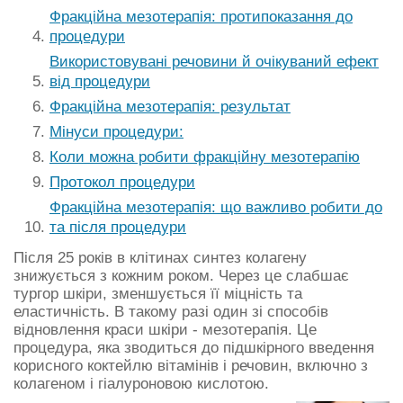
Фракційна мезотерапія: протипоказання до
процедури
Використовувані речовини й очікуваний ефект
від процедури
Фракційна мезотерапія: результат
Мінуси процедури:
Коли можна робити фракційну мезотерапію
Протокол процедури
Фракційна мезотерапія: що важливо робити до
та після процедури
Після 25 років в клітинах синтез колагену
знижується з кожним роком. Через це слабшає
тургор шкіри, зменшується її міцність та
еластичність. В такому разі один зі способів
відновлення краси шкіри - мезотерапія. Це
процедура, яка зводиться до підшкірного введення
корисного коктейлю вітамінів і речовин, включно з
колагеном і гіалуроновою кислотою.