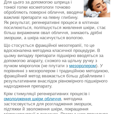
Для цього за допомогою шприца і
тонкої голки косметологи точково
обробляють поверхні обличчя, вводячи
важливі препарати на певну глибину.
Як результат, регенеративні процеси в клітинах
посилюються, поліпшується живлення шкіри, стає
більш вираженим овал обличчя, зникають дрібні
зморшки, а шкіра насичується вологою.
Що стосується фракційної мезотерапії, то це
вдосконалена методика класичної процедури. В
цьому випадку препарати підшкірно вводяться за
допомогою апарату, схожого на щільну ручку з
пучком мікроголок (не плутати з
мезоролером
). У
порівнянні з мезоролером і традиційною методикою,
фракційний метод вважається більш дбайливим і
результативним внаслідок рівномірного підшкірного
надходження препарату.
Крім стимуляції регенеративних процесів і
омолодження шкіри обличчя
, методика
застосовується для розгладження зморшок,
підтяжки й зволоження шкіри, покращення