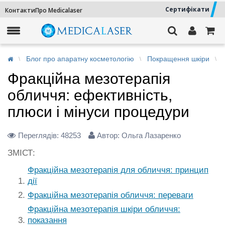
Сертифікати
Контакти
Про Medicalaser
Блог про апаратну косметологію
Покращення шкіри
Фракційна мезотерапія
обличчя: ефективність,
плюси і мінуси процедури
Переглядів:
48253
Автор: Ольга Лазаренко
ЗМІСТ:
Фракційна мезотерапія для обличчя: принцип
дії
Фракційна мезотерапія обличчя: переваги
Фракційна мезотерапія шкіри обличчя:
показання