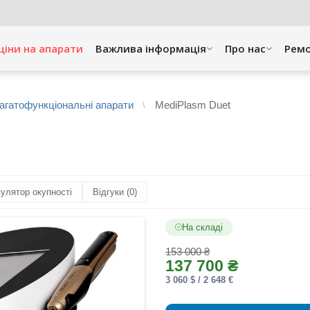
ціни на апарати
Важлива інформація
Про нас
Рем
агатофункціональні апарати
MediPlasm Duet
улятор окупності
Відгуки (0)
На складі
153 000 ₴
137 700 ₴
3 060 $ / 2 648 €