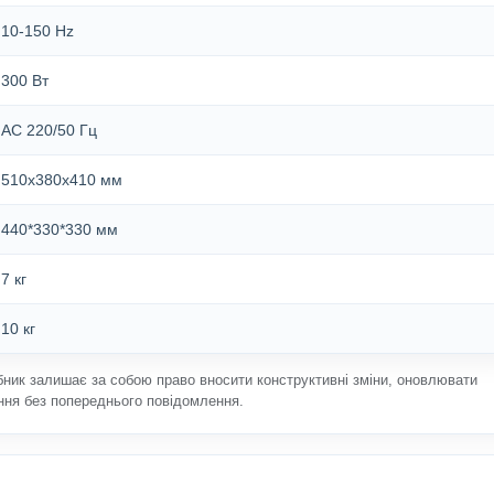
10-150 Hz
300 Вт
АС 220/50 Гц
510х380х410 мм
440*330*330 мм
7 кг
10 кг
бник залишає за собою право вносити конструктивні зміни, оновлювати
ння без попереднього повідомлення.