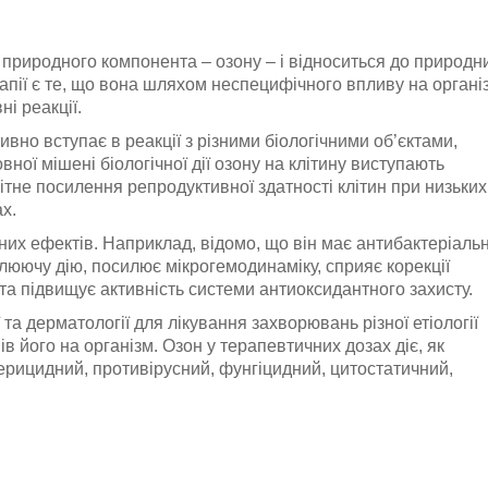
природного компонента – озону – і відноситься до природн
апії є те, що вона шляхом неспецифічного впливу на органі
ні реакції.
ивно вступає в реакції з різними біологічними об’єктами,
овної мішені біологічної дії озону на клітину виступають
тне посилення репродуктивної здатності клітин при низьких
ах.
них ефектів. Наприклад, відомо, що він має антибактеріальн
люючу дію, посилює мікрогемодинаміку, сприяє корекції
та підвищує активність системи антиоксидантного захисту.
 та дерматології для лікування захворювань різної етіології
в його на організм. Озон у терапевтичних дозах діє, як
рицидний, противірусний, фунгіцидний, цитостатичний,