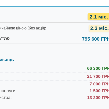
2.1 міс.
2.3 міс.
ичайною ціною (без акції)
:
795 600 ГР
УТОК
:
місяць
66 300 ГР
21 700 ГР
7 000 ГР
послуги:
1 500 ГР
йстра:
13 200 ГР