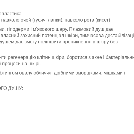
опластика
авколо очей (гусячі лапки), навколо рота (кисет)
ми, гіподерми і м'язового шару. Плазмовий душ дає
 власний захисний потенціал шкіри, тимчасова дестабілізац
душем дає змогу поліпшити проникнення в шкіру без
и регенерацію клітин шкіри, боротися з акне і бактеріальн
 процеси на шкірі.
іфтингом овалу обличчя, дрібними зморшками, мішками і
ГО ДУШУ: