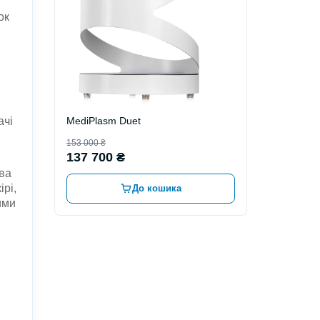
ок
ачі
MediPlasm Duet
153 000 ₴
137 700 ₴
ова
ірі,
До кошика
ими
и