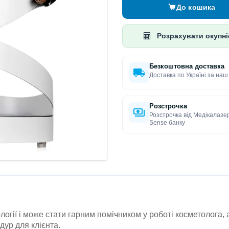
До кошика
Розрахувати окупні
Безкоштовна доставка
Доставка по Україні за наш
Розстрочка
Розстрочка від Медікалазе
Sense банку
логії і може стати гарним помічником у роботі косметолога, 
ур для клієнта.