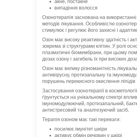
акне, постакне
випадіння волосся
Озонотерапія заснована на використанні 
методів лікування. Особливістю озонотер
стимулює і регулює його захисні і адаптив
Озон має високу реактивну здатність і акт
зокрема зі структурами клітин. У ролі осн
плазматичні біомембрани, при цьому помі
дозах озону і загибель їх при високих доз
Озон має велику різноманітність лікуваль
антивірусну, протизапальну та імуномоду
порушень перекисного окислення ліпідів 
Застосування озонотерапії в косметології
ґрунтується на унікальному спектрі впливі
імуномодулюючий, протизапальний, бакте
антистресовий та аналгезуючий засіб.
Терапія озоном має такі переваги:
посилює імунітет шкіри
активує обмін речовин у шкірі