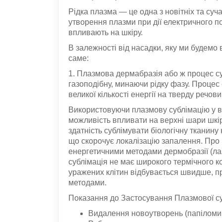
Рідка плазма — це одна з новітніх та суч
утворення плазми при дії електричного пол
впливають на шкіру.
В залежності від насадки, яку ми будемо
саме:
1. Плазмова дермабразія або ж процес су
газоподібну, минаючи рідку фазу. Процес
великої кількості енергії на тверду речов
Використовуючи плазмову сублімацію у в
можливість впливати на верхні шари шкі
здатність сублімувати біологічну тканину
що скорочує локалізацію запалення. Про ц
енергетичними методами дермобразії (лаз
сублімація не має широкого термічного к
уражених клітин відбувається швидше, пр
методами.
Показання до Застосування Плазмової су
Видалення новоутворень (папіломи,