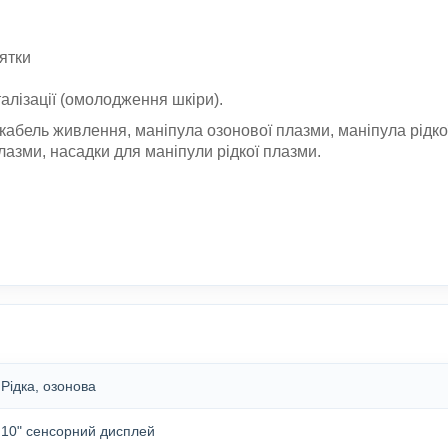
цятки
алізації (омолодження шкіри).
кабель живлення, маніпула озонової плазми, маніпула рідко
лазми, насадки для маніпули рідкої плазми.
.
Рідка, озонова
10" сенсорний дисплей