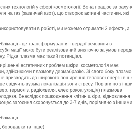
асних технологій у сфері косметології. Вона працює за рахун
я на газ (зазвичай азот), що створює активні частинки, які
 використовувати в роботі, ми можемо отримати 2 ефекти, а
блімації - це трансформування твердої речовини в
 сублімації може бути реалізований виключно за умов перед
ину. Рідка плазма має такий потенціал.
ирішенні естетичних проблем шкіри, косметологія має
ри, здійснюючи плазмову дермабразію. Зі свого боку плазм
 не призводить до широкого поширення теплової енергії в шк
е свідчить вузька локалізація зони стресу. Порівняно з інш
ер, термоліз, радіохвиля, електрокоагуляція) плазмова
олодязя. Внаслідок пошкодження клітин шкіри, відновлення
оцес загоєння скорочується до 3-7 днів, порівняно з іншим
блімації:
 бородавки та інше)