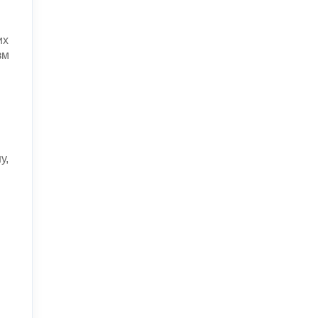
их
зм
у,