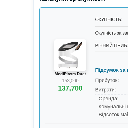
ОКУПНІСТЬ
:
Окупність за зв
РІЧНИЙ ПРИБ
Підсумок за 
MediPlasm Duet
Прибуток
:
153,000
137,700
Витрати
:
Оренда:
Комунальні 
Відсоток ма