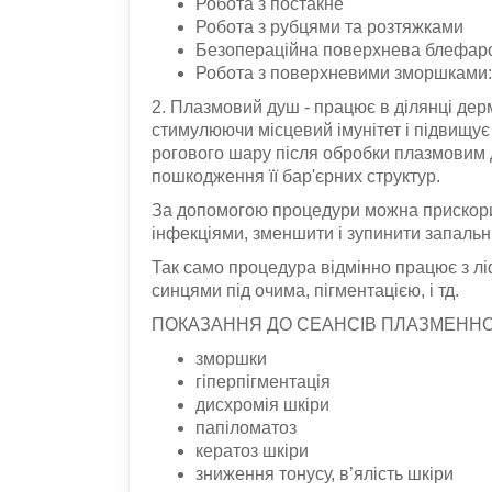
Робота з постакне
Робота з рубцями та розтяжками
Безопераційна поверхнева блефар
Робота з поверхневими зморшками: н
2. Плазмовий душ - працює в ділянці дер
стимулюючи місцевий імунітет і підвищує
рогового шару після обробки плазмовим 
пошкодження її бар'єрних структур.
За допомогою процедури можна прискорит
інфекціями, зменшити і зупинити запальні
Так само процедура відмінно працює з л
синцями під очима, пігментацією, і тд.
ПОКАЗАННЯ ДО СЕАНСІВ ПЛАЗМЕННО
зморшки
гіперпігментація
дисхромія шкіри
папіломатоз
кератоз шкіри
зниження тонусу, в’ялість шкіри