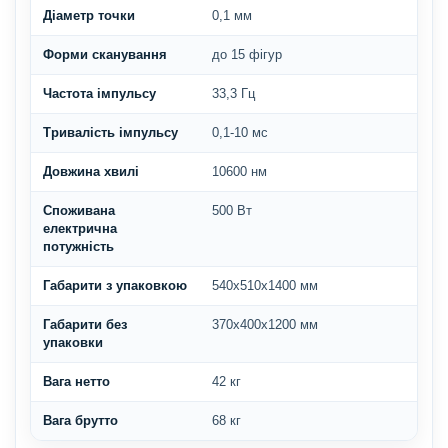
Діаметр точки
0,1 мм
Форми сканування
до 15 фігур
Частота імпульсу
33,3 Гц
Тривалість імпульсу
0,1-10 мс
Довжина хвилі
10600 нм
Споживана
500 Вт
електрична
потужність
Габарити з упаковкою
540х510х1400 мм
Габарити без
370х400х1200 мм
упаковки
Вага нетто
42 кг
Вага брутто
68 кг