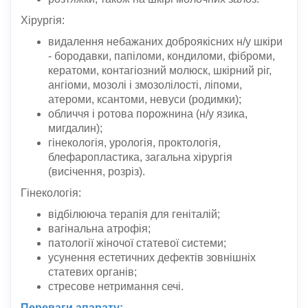
Хірургія:
видалення небажаних доброякісних н/у шкіри
- бородавки, папіломи, кондиломи, фіброми,
кератоми, контагіозний молюск, шкірний ріг,
ангіоми, мозолі і змозолілості, ліпоми,
атероми, ксантоми, невуси (родимки);
обличчя і ротова порожнина (н/у язика,
мигдалин);
гінекологія, урологія, проктологія,
блефаропластика, загальна хірургія
(висічення, розріз).
Гінекологія:
відбілююча терапія для геніталій;
вагінальна атрофія;
патології жіночої статевої системи;
усунення естетичних дефектів зовнішніх
статевих органів;
стресове нетримання сечі.
Переваги апарату: