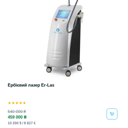
Ербієвий лазер Er-Las
★
★
★
★
★
540 000 ₴
459 000 ₴
10 200 $ / 8 827 €