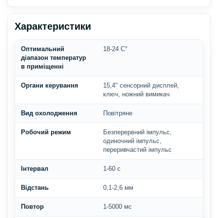
Характеристики
Оптимальний
18-24 С°
діапазон температур
в приміщенні
Органи керування
15,4" сенсорний дисплей,
ключ, ножний вимикач
Вид охолодження
Повітряне
Робочий режим
Безперервний імпульс,
одиночний імпульс,
переривчастий імпульс
Інтервал
1-60 с
Відстань
0,1-2,6 мм
Повтор
1-5000 мс