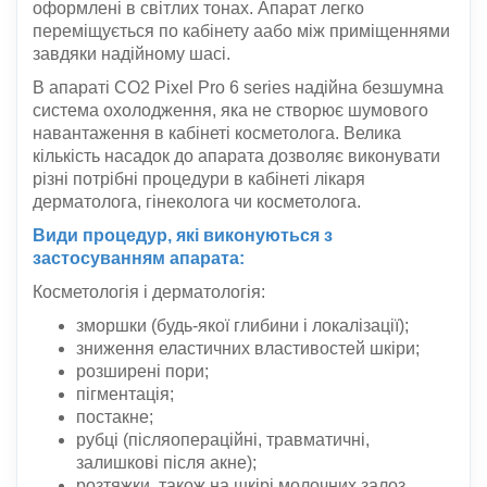
оформлені в світлих тонах. Апарат легко
переміщується по кабінету aабо між приміщеннями
завдяки надійному шасі.
В апараті CO2 Pixel Pro 6 series надійна безшумна
система охолодження, яка не створює шумового
навантаження в кабінеті косметолога. Велика
кількість насадок до апарата дозволяє виконувати
різні потрібні процедури в кабінеті лікаря
дерматолога, гінеколога чи косметолога.
Види процедур, які виконуються з
застосуванням апарата:
Косметологія і дерматологія:
зморшки (будь-якої глибини і локалізації);
зниження еластичних властивостей шкіри;
розширені пори;
пігментація;
постакне;
рубці (післяопераційні, травматичні,
залишкові після акне);
розтяжки, також на шкірі молочних залоз.