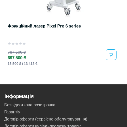
Фракційний лазер Pixel Pro 6 series
★
★
★
★
★
787 500 ₴
697 500 ₴
15 500 $ / 13 413 €
Інформація
Безвідсоткова розстрочка
Гарантія
Договір оферти (сервісне обслуговування)
Договір оферти купівлі-продажу товару