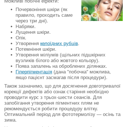
Можливі побічні ефекти:
Почервоніння шкіри (як
правило, проходить саме
через три дні).
Набряки.
Лущення шкіри.
Опік.
Утворення
келоїдних рубців
.
Потемніння шкіри.
Утворення міліумів (щільних підшкірних
вузликів білого або жовтого кольору).
Поява запалень на оброблених ділянках.
Гіперпігментація
(дана "побочка" можлива,
якщо пацієнт засмагав після процедури).
Також зазначимо, що для досягнення довготривалої
корекції дефектів або ознак старіння необхідно
проводити курс з трьох-шести сеансів. Для
запобігання утворення пігментних плям не
рекомендується робити процедуру влітку.
Оптимальний період для фототермолізу — осінь та
зима.