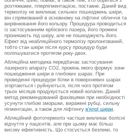
обличчя, шию, повіки, а також тим, хто бореться з
розтяжками, гіперпігментацією, постакне. Даний вид
термолізу не викликає сильних пошкоджень шкіри,
він спрямований в основному на ліфтинг обличчя та
вирівнювання його кольору. Процедура проводиться
із застосуванням ербієвого лазера, його промені
проникають під шкіру, але не пошкоджують його.
Ефект від неабляційного термолізу пролонгований,
тобто стан шкіри після курсу процедур буде
поліпшуватися протягом року-двох.
Абляційна методика передбачає застосування
лазерного апарату CO2, промінь якого формує зони
пошкодження шкіри в глибоких шарах. При
проведенні процедури білки в поверхневих шарах
згортаються і руйнуються, після чого протягом
трьох місяців продукується новий колаген. Даний
метод рекомендований фахівцями при необхідності
усунути глибокі зморшки, виражені рубці, сильну
пігментацію, а також для ліфтингу
в'ялої шкіри
.
Абляційний фототермоліз частіше викликає болісні
відчуття у пацієнтів, але при цьому має більш
високу ефективність. Що стосується безпеки, то