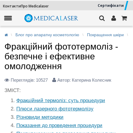
Сертифікати
Контакти
Про Medicalaser
Блог про апаратну косметологію
Покращення шкіри
Фракційний фототермоліз -
безпечне і ефективне
омолодження
Переглядів:
10527
Автор: Катерина Колесник
ЗМІСТ:
Фракційний термоліз: суть процедури
Плюси лазерного фототермолізу
Різновиди методики
Показання до проведення процедури