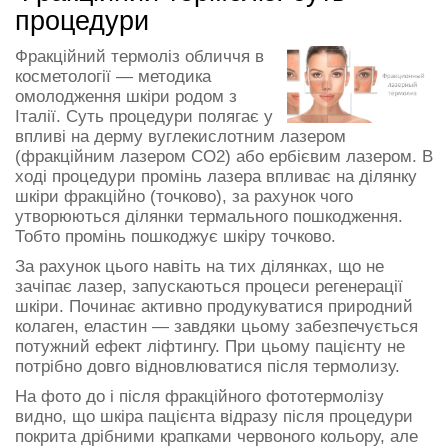
процедури
Фракційний термоліз обличчя в
косметології — методика
омолодження шкіри родом з
Італії. Суть процедури полягає у
впливі на дерму вуглекислотним лазером
(фракційним лазером CO2) або ербієвим лазером. В
ході процедури промінь лазера впливає на ділянку
шкіри фракційно (точково), за рахунок чого
утворюються ділянки термального пошкодження.
Тобто промінь пошкоджує шкіру точково.
За рахунок цього навіть на тих ділянках, що не
зачіпає лазер, запускаються процеси регенерації
шкіри. Починає активно продукуватися природний
колаген, еластин — завдяки цьому забезпечується
потужний ефект ліфтингу. При цьому пацієнту не
потрібно довго відновлюватися після термолизу.
На фото до і після фракційного фототермолізу
видно, що шкіра пацієнта відразу після процедури
покрита дрібними крапками червоного кольору, але