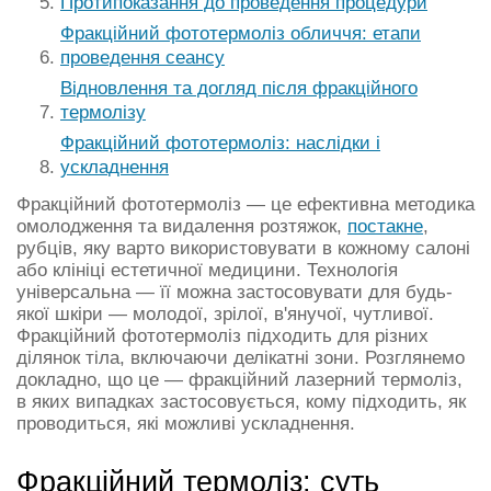
Протипоказання до проведення процедури
Фракційний фототермоліз обличчя: етапи
проведення сеансу
Відновлення та догляд після фракційного
термолізу
Фракційний фототермоліз: наслідки і
ускладнення
Фракційний фототермоліз — це ефективна методика
омолодження та видалення розтяжок,
постакне
,
рубців, яку варто використовувати в кожному салоні
або клініці естетичної медицини. Технологія
універсальна — її можна застосовувати для будь-
якої шкіри — молодої, зрілої, в'янучої, чутливої.
Фракційний фототермоліз підходить для різних
ділянок тіла, включаючи делікатні зони. Розглянемо
докладно, що це — фракційний лазерний термоліз,
в яких випадках застосовується, кому підходить, як
проводиться, які можливі ускладнення.
Фракційний термоліз: суть