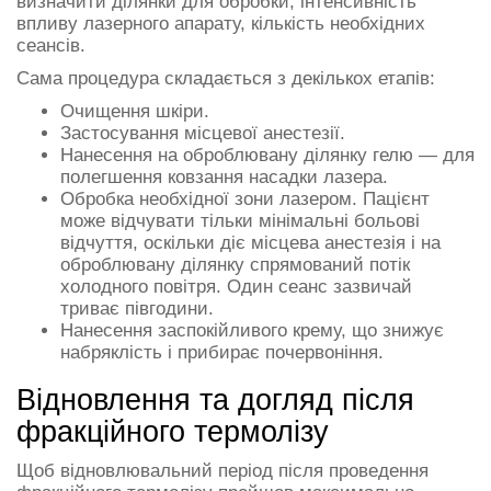
визначити ділянки для обробки, інтенсивність
впливу лазерного апарату, кількість необхідних
сеансів.
Сама процедура складається з декількох етапів:
Очищення шкіри.
Застосування місцевої анестезії.
Нанесення на оброблювану ділянку гелю — для
полегшення ковзання насадки лазера.
Обробка необхідної зони лазером. Пацієнт
може відчувати тільки мінімальні больові
відчуття, оскільки діє місцева анестезія і на
оброблювану ділянку спрямований потік
холодного повітря. Один сеанс зазвичай
триває півгодини.
Нанесення заспокійливого крему, що знижує
набряклість і прибирає почервоніння.
Відновлення та догляд після
фракційного термолізу
Щоб відновлювальний період після проведення