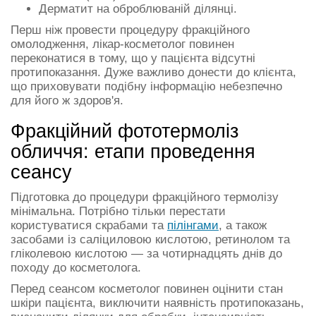
Дерматит на оброблюваній ділянці.
Перш ніж провести процедуру фракційного
омолодження, лікар-косметолог повинен
переконатися в тому, що у пацієнта відсутні
протипоказання. Дуже важливо донести до клієнта,
що приховувати подібну інформацію небезпечно
для його ж здоров'я.
Фракційний фототермоліз
обличчя: етапи проведення
сеансу
Підготовка до процедури фракційного термолізу
мінімальна. Потрібно тільки перестати
користуватися скрабами та
пілінгами
, а також
засобами із саліциловою кислотою, ретинолом та
гліколевою кислотою — за чотирнадцять днів до
походу до косметолога.
Перед сеансом косметолог повинен оцінити стан
шкіри пацієнта, виключити наявність протипоказань,