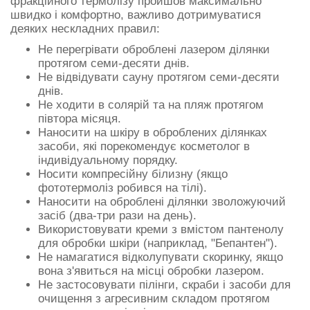
фракційного термолізу пройшов максимально
швидко і комфортно, важливо дотримуватися
деяких нескладних правил:
Не перегрівати оброблені лазером ділянки
протягом семи-десяти днів.
Не відвідувати сауну протягом семи-десяти
днів.
Не ходити в солярій та на пляж протягом
півтора місяця.
Наносити на шкіру в оброблених ділянках
засоби, які порекомендує косметолог в
індивідуальному порядку.
Носити компресійну білизну (якщо
фототермоліз робився на тілі).
Наносити на оброблені ділянки зволожуючий
засіб (два-три рази на день).
Використовувати креми з вмістом пантенолу
для обробки шкіри (наприклад, "Бепантен").
Не намагатися відколупувати скоринку, якщо
вона з'явиться на місці обробки лазером.
Не застосовувати пілінги, скраби і засоби для
очищення з агресивним складом протягом