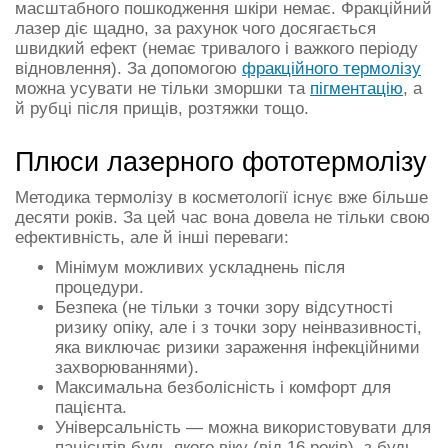
масштабного пошкодження шкіри немає. Фракційний
лазер діє щадно, за рахунок чого досягається
швидкий ефект (немає тривалого і важкого періоду
відновлення). За допомогою
фракційного термолізу
можна усувати не тільки зморшки та
пігментацію
, а
й рубці після прищів, розтяжки тощо.
Плюси лазерного фототермолізу
Методика термолізу в косметології існує вже більше
десяти років. За цей час вона довела не тільки свою
ефективність, але й інші переваги:
Мінімум можливих ускладнень після
процедури.
Безпека (не тільки з точки зору відсутності
ризику опіку, але і з точки зору неінвазивності,
яка виключає ризики зараження інфекційними
захворюваннями).
Максимальна безболісність і комфорт для
пацієнта.
Універсальність — можна використовувати для
пацієнтів будь-якого віку (від 16 років), з будь-