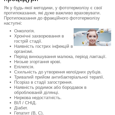
Як у будь-якої методики, у фототермолізу є свої
протипоказання, які дуже важливо враховувати.
Протипоказання до фракційного фототермолізу
наступні:
Онкологія.
Хронічні захворювання в
гострій стадії.
Наявність гострих інфекцій в
організмі.
Період виношування малюка, період лактації.
Низьке згортання крові.
Епілепсія.
Схильність до утворення келоїдних рубців.
Тривалий прийом антибактеріальної терапії.
Псоріаз в стадії загострення.
Наявність родимок або бородавок в
оброблюваній ділянці.
Ниркова недостатність.
ВІЛ / СНІД.
Діабет.
Гепатит (В, С).