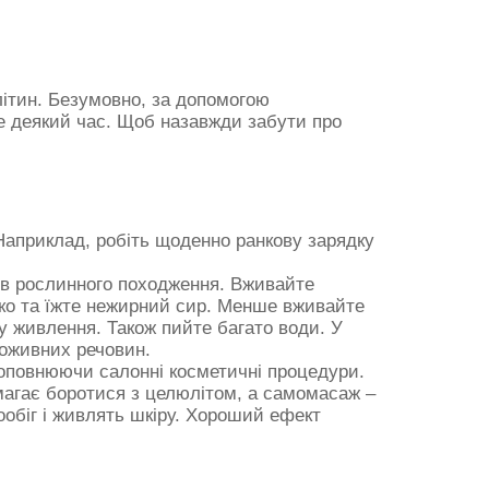
ітин. Безумовно, за допомогою
е деякий час. Щоб назавжди забути про
Наприклад, робіть щоденно ранкову зарядку
ів рослинного походження. Вживайте
локо та їжте нежирний сир. Менше вживайте
у живлення. Також пийте багато води. У
поживних речовин.
оповнюючи салонні косметичні процедури.
магає боротися з целюлітом, а самомасаж –
ообіг і живлять шкіру. Хороший ефект