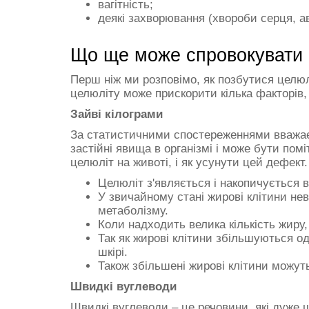
вагітність;
деякі захворювання (хвороби серця, а
Що ще може спровокувати р
Перш ніж ми розповімо, як позбутися целюлі
целюліту може прискорити кілька факторів,
Зайві кілограми
За статистичними спостереженнями вважаєт
застійні явища в організмі і може бути по
целюліт на животі, і як усунути цей дефект.
Целюліт з'являється і накопичується в 
У звичайному стані жирові клітини нев
метаболізму.
Коли надходить велика кількість жиру,
Так як жирові клітини збільшуються о
шкірі.
Також збільшені жирові клітини можут
Швидкі вуглеводи
Швидкі вуглеводи – це речовини, які дуже