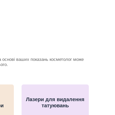
а основі ваших показань косметолог може
ого.
Лазери для видалення
ри
татуювань