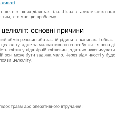
а животі
іше, ніж інших ділянках тіла. Шкіра в таких місцях нага
 тим, хто має цю проблему.
 целюліт: основні причини
ий обмін речовин або застій рідини в тканинах. І облас
 целюліту, адже за малоактивного способу життя вона д
сть клітин у підшкірній клітковині, здатних накопичувати
цій зоні може бути задіяна мало. Через відмінності у будо
 появи целюліту.
ідок травм або оперативного втручання;