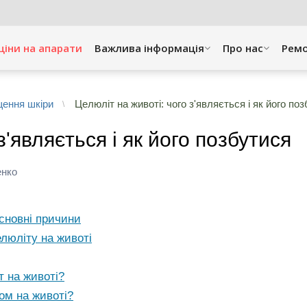
ціни на апарати
Важлива інформація
Про нас
Рем
ення шкіри
Целюліт на животі: чого з'являється і як його по
з'являється і як його позбутися
енко
основні причини
люліту на животі
 на животі?
ом на животі?