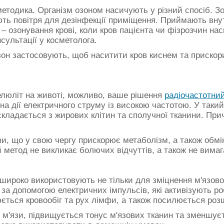
методика. Організм озоном насичують у різний спосіб. 
ють повітря для дезінфекції приміщення. Приймають вн
 – озонування крові, коли кров пацієнта чи фізрозчин н
нсультації у косметолога.
зон застосовують, щоб наситити кров киснем та прискор
елюліт на животі, можливо, ваше рішення
радіочастотний
а дії електричного струму із високою частотою. У такий
 складається з жирових клітин та сполучної тканини. Пр
фи, що у свою чергу прискорює метаболізм, а також обм
метод не викликає болючих відчуттів, а також не вимага
ироко використовують не тільки для зміцнення м'язової 
а допомогою електричних імпульсів, які активізують робо
юється кровообіг та рух лімфи, а також посилюється ро
м'язи, підвищується тонус м'язових тканин та зменшуєт