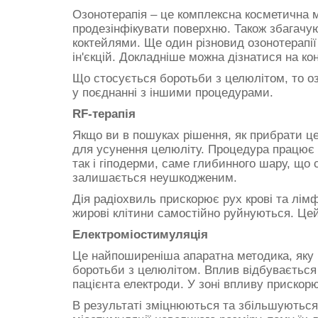
Озонотерапія – це комплексна косметична 
продезінфікувати поверхню. Також збагачу
коктейлями. Ще один різновид озонотерапії
ін'єкцій. Докладніше можна дізнатися на ко
Що стосується боротьби з целюлітом, то о
у поєднанні з іншими процедурами.
RF-терапія
Якщо ви в пошуках рішення, як прибрати ц
для усунення целюліту. Процедура працює н
так і гіподерми, саме глибинного шару, що
залишається неушкодженим.
Дія радіохвиль прискорює рух крові та лім
жирові клітини самостійно руйнуються. Цей 
Електроміостимуляція
Це найпоширеніша апаратна методика, яку ш
боротьби з целюлітом. Вплив відбувається з
пацієнта електроди. У зоні впливу прискор
В результаті зміцнюються та збільшуються 