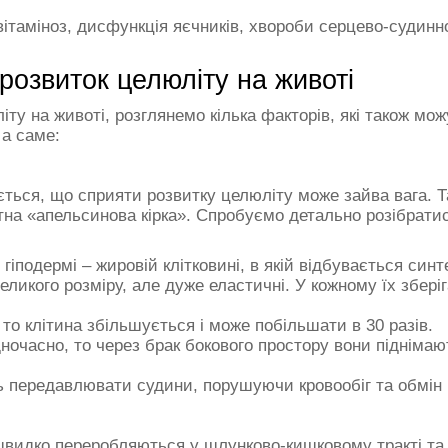
вітаміноз, дисфункція яєчників, хвороби серцево-судинн
озвиток целюліту на животі
ту на животі, розглянемо кілька факторів, які також мо
 а саме:
ься, що сприяти розвитку целюліту може зайва вага. Та
мітна «апельсинова кірка». Спробуємо детально розібрат
гіподермі – жировій клітковині, в якій відбувається синт
еликого розміру, але дуже еластичні. У кожному їх зберіг
 то клітина збільшується і може побільшати в 30 разів.
дночасно, то через брак бокового простору вони підніма
ь передавлювати судини, порушуючи кровообіг та обмін 
 швидко переробляються у шлунково-кишковому тракті та