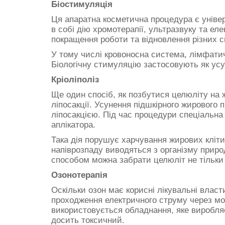
Біостимуляція
Ця апаратна косметична процедура є уніве
в собі дію хромотерапії, ультразвуку та ел
покращення роботи та відновлення різних с
У тому числі кровоносна система, лімфатич
Біологічну стимуляцію застосовують як усу
Кріоліполіз
Ще один спосіб, як позбутися целюліту на 
ліпосакції. Усунення підшкірного жировог
ліпосакцією. Під час процедури спеціальн
аплікатора.
Така дія порушує харчування жирових клітин
напіврозпаду виводяться з організму прир
способом можна забрати целюліт не тільки н
Озонотерапія
Оскільки озон має корисні лікувальні власт
проходження електричного струму через мол
використовується обладнання, яке виробляє
досить токсичний.