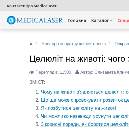
Контакти
Про Medicalaser
Головна
Каталог
Спец
Блог про апаратну косметологію
Покращ
Целюліт на животі: чого 
Переглядів:
11990
Автор: Єлизавета Клим
ЗМІСТ:
Чому на животі з'являється целюліт: 
Що ще може спровокувати розвиток це
Як позбутися целюліту на животі
Чи можливо назавжди усунути целюліт
3 корисні поради, як боротися целюліт