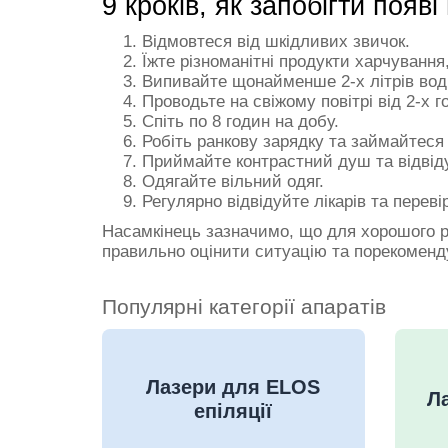
9 кроків, як запобігти появ
Відмовтеся від шкідливих звичок.
Їжте різноманітні продукти харчування
Випивайте щонайменше 2-х літрів вод
Проводьте на свіжому повітрі від 2-х г
Спіть по 8 годин на добу.
Робіть ранкову зарядку та займайтеся
Приймайте контрастний душ та відвіду
Одягайте вільний одяг.
Регулярно відвідуйте лікарів та перев
Насамкінець зазначимо, що для хорошого ре
правильно оцінити ситуацію та порекоменду
Популярні категорії апаратів
Лазери для ELOS
Ла
епіляції