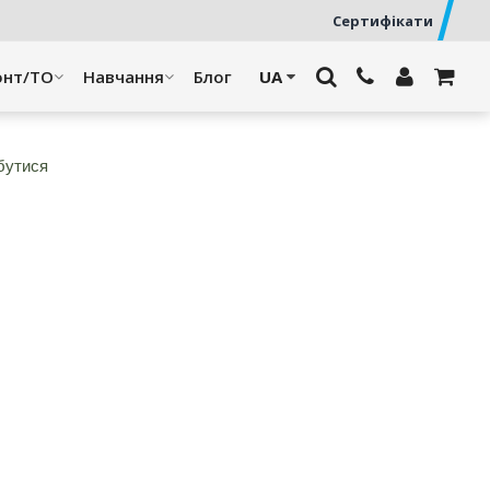
Сертифікати
онт/ТО
Навчання
Блог
збутися