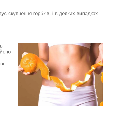
дує скупчення горбків, і в деяких випадках
ть
ійсно
ві