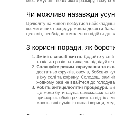
міостимуляції невеликого розміру, тому їх
Чи можливо назавжди усуну
Целюліту на животі позбутися найскладніш
косметичних процедур можна досягти бажан
целюліт, необхідно комплексно підійти до 
3 корисні поради, як борот
Змініть спосіб життя.
Додайте у свій 
та кілька разів на тиждень відвідуйте 
Сплануйте режим харчування та скл
достатньо фруктів, овочів, бобових ку
в їжу солі та кофеїну. Солодощі замі
жодному разі не вдайтеся до голодува
Робіть антицелюлітні процедури.
Ви
Це може бути сауна, самомасаж та об
прискорює обмін речовин та відтік лі
мають такі суміші: глина і кориця, мед 