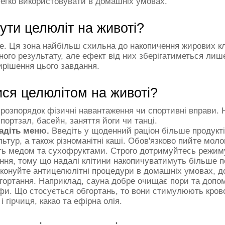
 легко використовувати в домашніх умовах.
ти целюліт на животі?
е. Ця зона найбільш схильна до накопичення жирових кл
ого результату, але ефект від них зберігатиметься лиш
вирішення цього завдання.
ися целюлітом на животі?
розпорядок фізичні навантаження чи спортивні вправи. 
спортзал, басейн, заняття йоги чи танці.
адіть меню.
Введіть у щоденний раціон більше продукт
льтур, а також різноманітні каші. Обов'язково пийте мо
ніть медом та сухофруктами. Строго дотримуйтесь режим
ння, тому що надалі клітини накопичуватимуть більше 
конуйте антицелюлітні процедури в домашніх умовах, д
гортання. Наприклад, сауна добре очищає пори та допо
мфи. Що стосується обгортань, то вони стимулюють кров
і гірчиця, какао та ефірна олія.