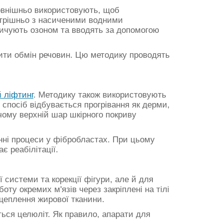
Зовнішньо використовують, щоб
утрішньо з насиченими водними
асичують озоном та вводять за допомогою
ити обмін речовин. Цю методику проводять
 ліфтинг
. Методику також використовують
 спосіб відбувається прогрівання як дерми,
ичому верхній шар шкірного покриву
інні процеси у фібробластах. При цьому
є реабілітації.
системи та корекції фігури, але й для
ту окремих м'язів через закріплені на тілі
зщеплення жирової тканини.
ься целюліт. Як правило, апарати для