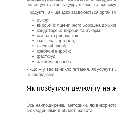
підвищують рівень цукру в крові та провоку
Продукти, які швидко засвоюються організ
цукор;
вироби із пшеничного борошна дрібно
кондитерські вироби та цукерки;
манна та рисова каші;
смажена картопля;
газовані напої;
ковбасні вироби;
фастфуд;
алкогольні напої.
Якщо ж у вас виникло питання, як усунути 
їх наслідками.
Як позбутися целюліту на ж
Ось найпоширеніші методики, які використ
відкладеннями в області живота: