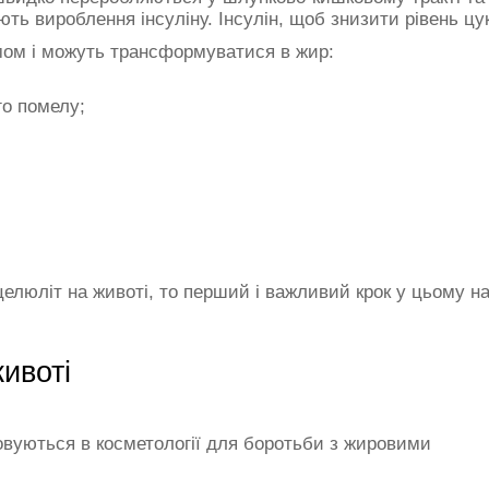
ють вироблення інсуліну. Інсулін, щоб знизити рівень цу
мом і можуть трансформуватися в жир:
го помелу;
целюліт на животі, то перший і важливий крок у цьому н
ивоті
овуються в косметології для боротьби з жировими