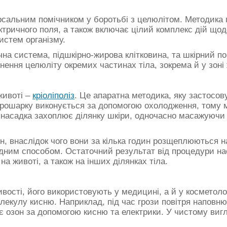
рсальним помічником у боротьбі з целюлітом. Методика
ектричного поля, а також включає цілий комплекс дій щод
истем організму.
на система, підшкірно-жирова клітковина, та шкірний по
нення целюліту окремих частинах тіла, зокрема й у зоні
животі –
кріоліполіз
. Це апаратна методика, яку застосов
о прошарку виконується за допомогою охолодження, тому
а насадка захоплює ділянку шкіри, одночасно масажуючи
, внаслідок чого вони за кілька годин розщеплюються на
одним способом. Остаточний результат від процедури на
а животі, а також на інших ділянках тіла.
ивості, його використовують у медицині, а й у косметоло
екулу кисню. Наприклад, під час грози повітря наповню
 озон за допомогою кисню та електрики. У чистому вигля