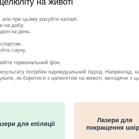
і целюліту на животі
, але при цьому рахуйте калорії.
и на добу.
один на день.
 спортом.
йте сауну.
іряйте гормональний фон.
зультату потрібен індивідуальний підхід. Наприклад, н
вати, як боротися з целюлітом на животі, виходячи з ць
Лазери для
зери для епіляції
покращення шкі