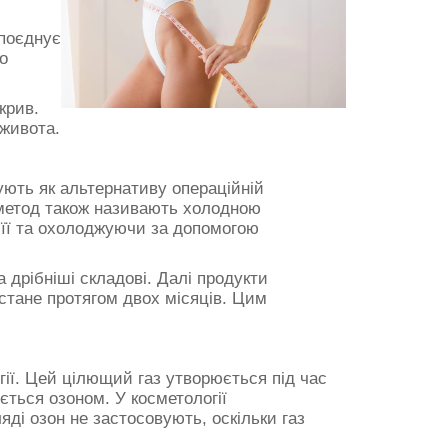
 поєднує
о
крив.
 живота.
ують як альтернативу операційній
 метод також називають холодною
 її та охолоджуючи за допомогою
 дрібніші складові. Далі продукти
стане протягом двох місяців. Цим
гії. Цей цілющий газ утворюється під час
ється озоном. У косметології
ді озон не застосовують, оскільки газ