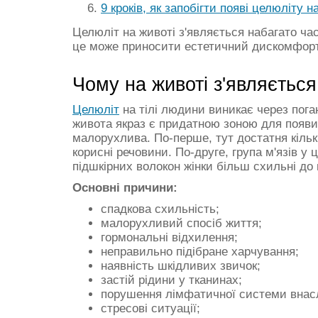
9 кроків, як запобігти появі целюліту н
Целюліт на животі з'являється набагато част
це може приносити естетичний дискомфорт
Чому на животі з'являється
Целюліт
на тілі людини виникає через поган
живота якраз є придатною зоною для появи
малорухлива. По-перше, тут достатня кількі
корисні речовини. По-друге, група м'язів у 
підшкірних волокон жінки більш схильні до
Основні причини:
спадкова схильність;
малорухливий спосіб життя;
гормональні відхилення;
неправильно підібране харчування;
наявність шкідливих звичок;
застій рідини у тканинах;
порушення лімфатичної системи внасл
стресові ситуації;