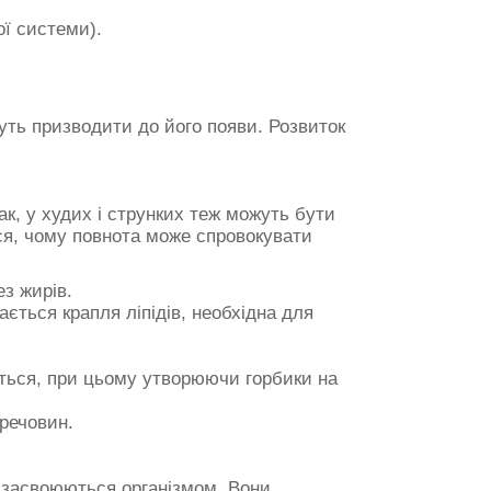
ої системи).
жуть призводити до його появи. Розвиток
к, у худих і струнких теж можуть бути
ися, чому повнота може спровокувати
ез жирів.
ається крапля ліпідів, необхідна для
ються, при цьому утворюючи горбики на
речовин.
 засвоюються організмом. Вони