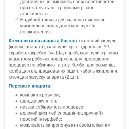
довговічні і не змінюють своїх властивостей
при експлуатації з рідинами різної
агресивності.
Надійний тримач для маніпул виключає
мимовільне випадання маніпул і їх
пошкодження.
Комплектація апарата базова
:
основний модуль
(корпус апарата), маніпули: кріо, гідропілінг, УЗ-
скрабер, шкребки Гуа Ша, спрей, маніпули з різним
діаметром робочих поверхонь для проведення
процедур по обличчю та тілу. Колби: для розчинів,
колба для відпрацьованих рідин, кабель живлення,
ключ для запуску апарата (2 шт.).
Переваги апарата:
компактні розміри;
швидка окупність;
низька собівартість процедур;
великий дисплей управління, зручний і
простий інтерфейс;
можливість запропонувати своїм клієнтам