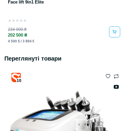
Face lift 9in1 Elite
★
★
★
★
★
234 000 ₴
202 500 ₴
4 500 $ / 3 894 €
Переглянуті товари
10