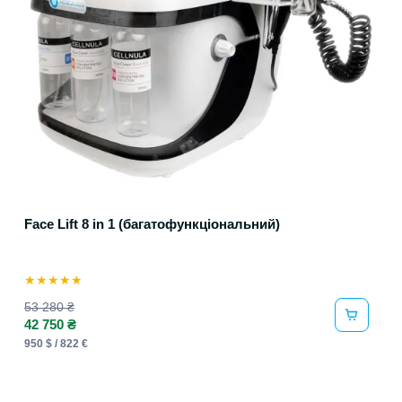
Face Lift 8 in 1 (багатофункціональний)
★
★
★
★
★
53 280 ₴
42 750 ₴
950 $ / 822 €