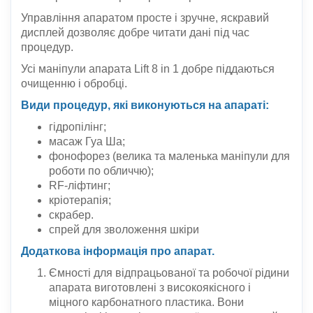
Управління апаратом просте і зручне, яскравий
дисплей дозволяє добре читати дані під час
процедур.
Усі маніпули апарата Lift 8 in 1 добре піддаються
очищенню і обробці.
Види процедур, які виконуються на апараті:
гідропілінг;
масаж Гуа Ша;
фонофорез (велика та маленька маніпули для
роботи по обличчю)
;
RF-ліфтинг;
кріотерапія;
скрабер.
спрей для зволоження шкіри
Додаткова інформація про апарат.
Ємності для відпрацьованої та робочої рідини
апарата виготовлені з високоякісного і
міцного карбонатного пластика. Вони