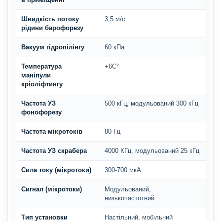
Швидкість потоку
3,5 м/с
рідини барофорезу
Вакуум гідропілінгу
60 кПа
Температура
+6С°
маніпули
кріоліфтингу
Частота УЗ
500 кГц, модульований 300 кГц
фонофорезу
Частота мікротоків
80 Гц
Частота УЗ скрабера
4000 КГц, модульований 25 кГц
Сила току (мікротоки)
300-700 мкА
Сигнал (мікротоки)
Модульований,
низькочастотний
Тип установки
Настільний, мобільний