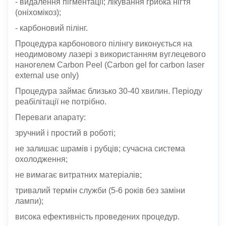
- видалення пігментації; лікування грибка нігтя
(оніхомікоз);
- карбоновий пілінг.
Процедура карбонового пілінгу виконується на
неодимовому лазері з використанням вуглецевого
наногелем Carbon Peel (Carbon gel for carbon laser
external use only)
Процедура займає близько 30-40 хвилин. Періоду
реабілітації не потрібно.
Переваги апарату:
зручний і простий в роботі;
не залишає шрамів і рубців; сучасна система
охолодження;
не вимагає витратних матеріалів;
тривалий термін служби (5-6 років без заміни
лампи);
висока ефективність проведених процедур.