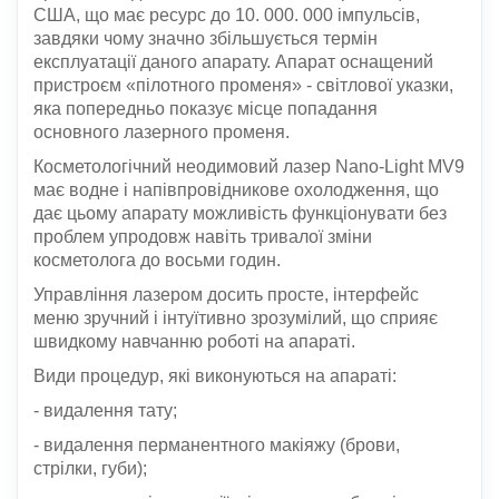
США, що має ресурс до 10. 000. 000 імпульсів,
завдяки чому значно збільшується термін
експлуатації даного апарату. Апарат оснащений
пристроєм «пілотного променя» - світлової указки,
яка попередньо показує місце попадання
основного лазерного променя.
Косметологічний неодимовий лазер Nano-Light MV9
має водне і напівпровідникове охолодження, що
дає цьому апарату можливість функціонувати без
проблем упродовж навіть тривалої зміни
косметолога до восьми годин.
Управління лазером досить просте, інтерфейс
меню зручний і інтуїтивно зрозумілий, що сприяє
швидкому навчанню роботі на апараті.
Види процедур, які виконуються на апараті:
- видалення тату;
- видалення перманентного макіяжу (брови,
стрілки, губи);