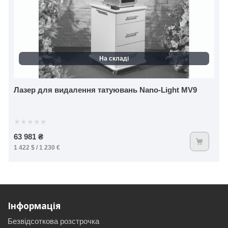
На складі
Лазер для видалення татуювань Nano-Light MV9
★
★
★
★
★
63 981 ₴
1 422 $ / 1 230 €
Інформація
Безвідсоткова розстрочка