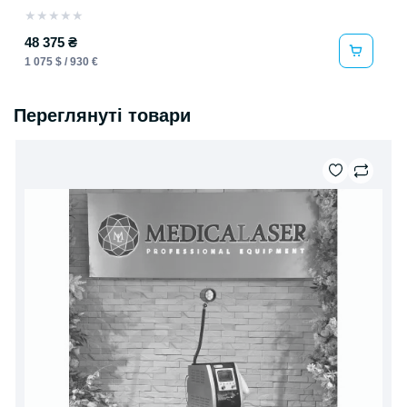
★
★
★
★
★
48 375 ₴
1 075 $ / 930 €
Переглянуті товари