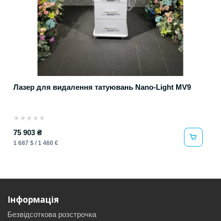
Лазер для видалення татуювань Nano-Light MV9
★
★
★
★
★
75 903 ₴
1 687 $ / 1 460 €
Інформація
Безвідсоткова розстрочка