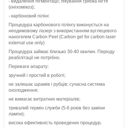
- видалення пігментації; лікування грибка нігтя
(оніхомікоз);
- карбоновий пілінг.
Процедура карбонового пілінгу виконується на
неодимовому лазері з використанням вуглецевого
наногелем Carbon Peel (Carbon gel for carbon laser
external use only)
Процедура займає близько 30-40 хвилин. Періоду
реабілітації не потрібно.
Переваги апарату:
зручний і простий в роботі;
не залишає шрамів і рубців; сучасна система
охолодження;
не вимагає витратних матеріалів;
тривалий термін служби (5-6 років без заміни
лампи);
висока ефективність проведених процедур.