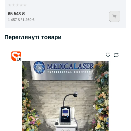
★
★
★
★
★
65 543 ₴
1 457 $ / 1 260 €
Переглянуті товари
10