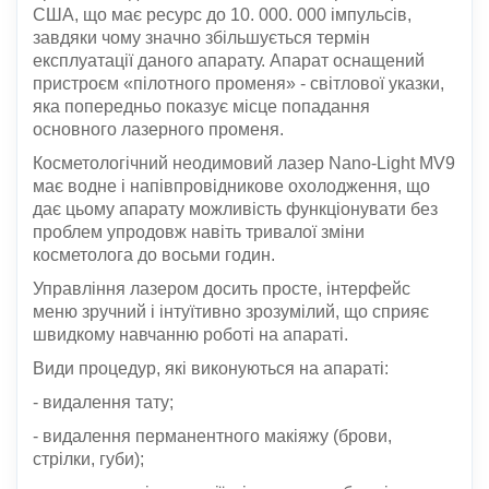
США, що має ресурс до 10. 000. 000 імпульсів,
завдяки чому значно збільшується термін
експлуатації даного апарату. Апарат оснащений
пристроєм «пілотного променя» - світлової указки,
яка попередньо показує місце попадання
основного лазерного променя.
Косметологічний неодимовий лазер Nano-Light MV9
має водне і напівпровідникове охолодження, що
дає цьому апарату можливість функціонувати без
проблем упродовж навіть тривалої зміни
косметолога до восьми годин.
Управління лазером досить просте, інтерфейс
меню зручний і інтуїтивно зрозумілий, що сприяє
швидкому навчанню роботі на апараті.
Види процедур, які виконуються на апараті:
- видалення тату;
- видалення перманентного макіяжу (брови,
стрілки, губи);