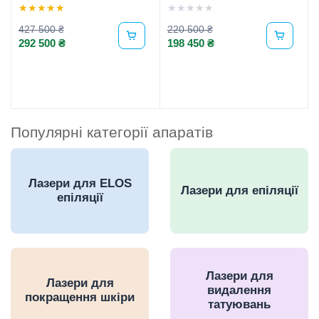
★
★
★
★
★
★
★
★
★
★
427 500 ₴
220 500 ₴
292 500 ₴
198 450 ₴
Популярні категорії апаратів
Лазери для ELOS
Лазери для епіляції
епіляції
Лазери для
Лазери для
видалення
покращення шкіри
татуювань