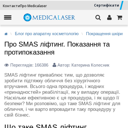
Сертифікати
Контакти
Про Medicalaser
Блог про апаратну косметологію
Покращення шкіри
Про SMAS ліфтинг. Показання та
протипоказання
Переглядів:
166386
Автор: Катерина Колесник
SMAS ліфтинг приваблює тим, що дозволяє
зробити підтяжку обличчя без хірургічного
втручання. Всього одна процедура, і жодних
«принадностей» реабілітації, як у випадку операції.
Наскільки ефективною є ця процедура, і як щодо її
безпеки? Ми розповімо, що таке SMAS ліфтинг для
обличчя, і чи варто впровадити таку процедуру у
свій бізнес.
Що таке SMAS ліфтинг