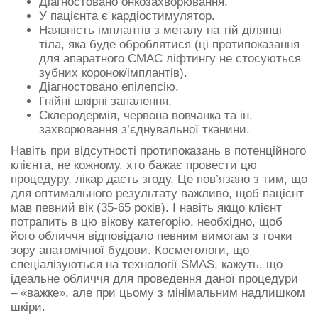
Діагностовано онкозахворювання.
У пацієнта є кардіостимулятор.
Наявність імплантів з металу на тій ділянці
тіла, яка буде оброблятися (ці протипоказання
для апаратного СМАС ліфтингу не стосуються
зубних коронок/імплантів).
Діагностовано епілепсію.
Гнійні шкірні запалення.
Склеродермія, червона вовчанка та ін.
захворювання з’єднувальної тканини.
Навіть при відсутності протипоказань в потенційного
клієнта, не кожному, хто бажає провести цю
процедуру, лікар дасть згоду. Це пов’язано з тим, що
для оптимального результату важливо, щоб пацієнт
мав певний вік (35-65 років). І навіть якщо клієнт
потрапить в цю вікову категорію, необхідно, щоб
його обличчя відповідало певним вимогам з точки
зору анатомічної будови. Косметологи, що
спеціалізуються на технології SMAS, кажуть, що
ідеальне обличчя для проведення даної процедури
– «важке», але при цьому з мінімальним надлишком
шкіри.