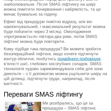
знеболювальне. Після SMAS ліфтингу на шкірі
можна помітити почервоніння і набряклість, та це
минає буквально за годину.
Ефект від процедури помітно відразу, але він
накопичувальний, і максимальний результат можна
буде побачити через 3 місяці. Омолодження
«протримається» півтора-два роки, потім SMAS
ліфтинг можна буде повторити.
Кому підійде така процедура? Ви можете зробити
безопераційний ліфтинг, якщо хочете підтягнути
контур обличчя, позбутись
подвійного підборіддя
,
в’ялості шиї, глибоких носогубних складок. SMAS
технологія чудово зарекомендувала себе для зони
декольте – з її допомогою можна ущільнити шкіру на
цій ділянці, підтягнути груди, наприклад, після
вагітності.
Переваги SMAS ліфтингу
Ми розібрались, що це за
процедура – SMAS ліфтинг,