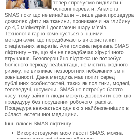
тепер спробуємо виділити її
основні переваги. Аналогів
SMAS поки що не винайшли – лише дана процедура
дозволяє діяти на тканини, проникаючи на глибину
до 4,5 міліметрів і досягаючи шару м’язів.
Технологія гарно комбінується з іншими
методиками, що передбачають використання
спеціальних апаратів. Але головна перевага SMAS
ліфтингу – те, що він не передбачає хірургічного
втручання. Безопераційна підтяжка не потребує
болісного періоду реабілітації, не містить жодного
ризику, не викликає незворотних небажаних змін
зовнішності. Дана методика має попит серед
публічних особистостей, таких як політики, моделі,
телеведучі, шоумени. SMAS не потребує багато
часу, тому зайняті люди можуть дозволити собі цю
процедуру без порушення робочого графіка.
Процедура вважається однією з найбезпечніших в
області естетичної медицини.
Інші плюси SMAS ліфтингу:
Використовуючи можливості SMAS, можна