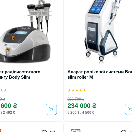
т радіочастотного
Апарат ролікової системи Bo
нгу Body Slim
slim roller M
★
★
★
★
★
★
★
0 ₴
256 500 ₴
 600 ₴
234 000 ₴
 / 2 492 €
5 200 $ / 4 500 €