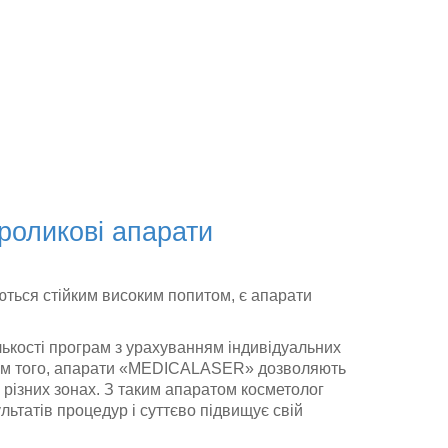
роликові апарати
ються стійким високим попитом, є апарати
лькості програм з урахуванням індивідуальних
Крім того, апарати «MEDICALASER» дозволяють
в різних зонах. З таким апаратом косметолог
ьтатів процедур і суттєво підвищує свій