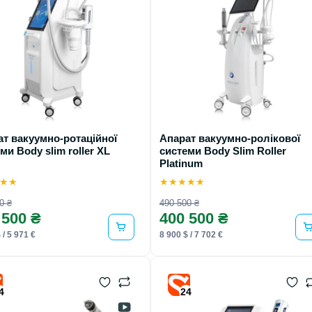
таційної
Апарат вакуумно-ролікової
ми Body slim roller XL
системи Body Slim Roller
Platinum
★
★
★
★
★
★
★
0 ₴
490 500 ₴
 500 ₴
400 500 ₴
 / 5 971 €
8 900 $ / 7 702 €
4
24