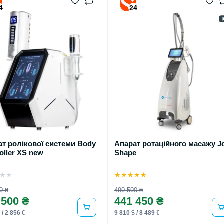
4
24
т ролікової системи Body
Апарат ротаційного масажу Jo
roller XS new
Shape
★
★
★
★
★
★
★
0 ₴
490 500 ₴
 500 ₴
441 450 ₴
 / 2 856 €
9 810 $ / 8 489 €