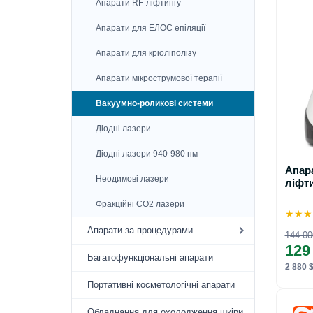
Апарати RF-ліфтингу
Апарати для ЕЛОС епіляції
Апарати для кріоліполізу
Апарати мікрострумової терапії
Вакуумно-роликові системи
Діодні лазери
Діодні лазери 940-980 нм
Апара
Неодимові лазери
ліфти
Фракційні СО2 лазери
★
★
★
Апарати за процедурами
144 00
129
Багатофункціональні апарати
2 880 $
Портативні косметологічні апарати
Обладнання для охолодження шкіри