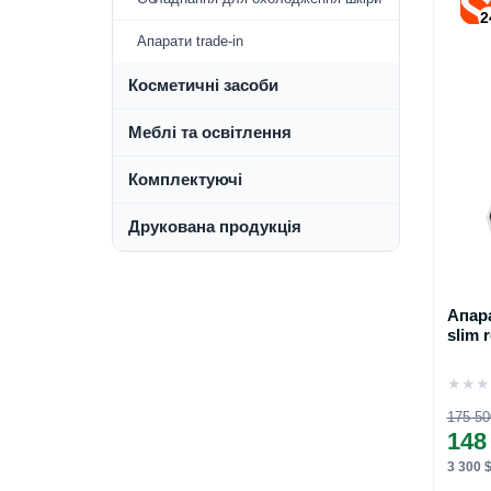
2
Апарати trade-in
Косметичні засоби
Меблі та освітлення
Комплектуючі
Друкована продукція
Апара
slim 
★
★
★
175 50
148
3 300 $