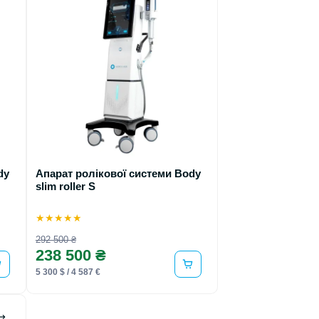
dy
Апарат ролікової системи Body
slim roller S
★
★
★
★
★
292 500 ₴
238 500 ₴
5 300 $ / 4 587 €