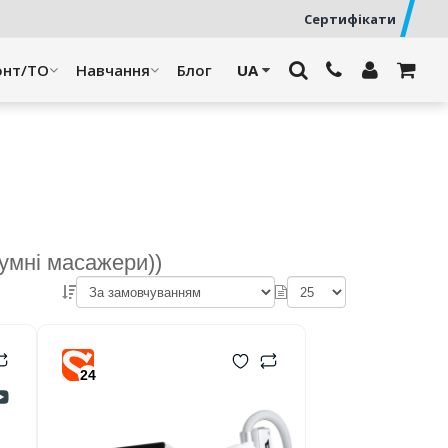
Сертифікати
онт/ТО
Навчання
Блог
умні масажери))
24