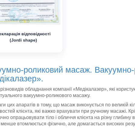
екларація відповідності
(Jordi shape)
уумно-роликовий масаж. Вакуумно-
дікалазер».
 різновидів обладнання компанії «Медікалазер», які користу
ктуального вакуумно-роликового масажу.
ги цих апаратів в тому, що масаж виконується по великій кі
востей клієнта, які важко врахувати при ручному масажі. 
чно опрацьовувати тіло і обличчя клієнта на різну глибину 
 менше втомлюється фізично, але домагається високих резул