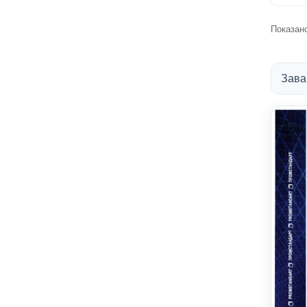
Показано 
Зава