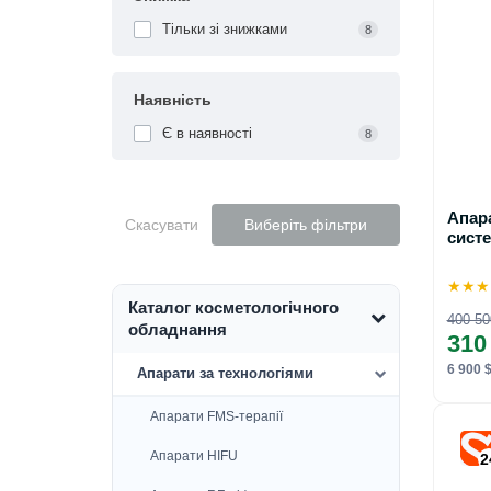
Тільки зі знижками
8
Наявність
Є в наявності
8
Апарат вакуумно-ро
Скасувати
Виберіть фільтри
систе
★
★
★
Каталог косметологічного
400 50
обладнання
310
6 900 $
Апарати за технологіями
Апарати FMS-терапії
Апарати HIFU
2