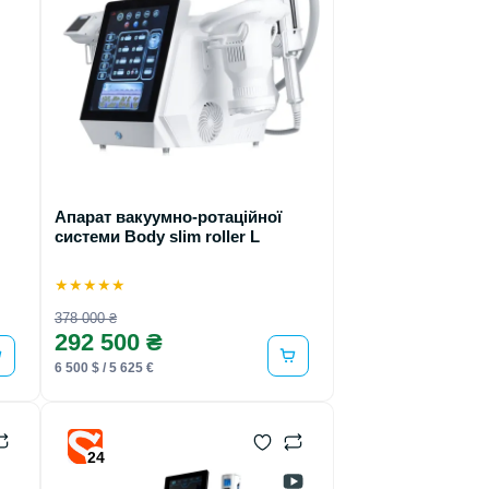
Апарат вакуумно-ротаційної
системи Body slim roller L
★
★
★
★
★
378 000 ₴
292 500 ₴
6 500 $ / 5 625 €
24