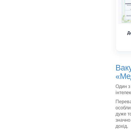
Д
Вак
«Ме
Один з
інтеле
Перева
особли
дуже то
значно
дохід.