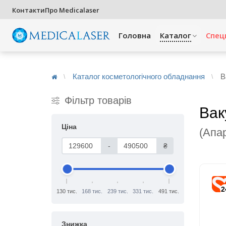
Контакти
Про Medicalaser
Головна
Каталог
Спец
Каталог косметологічного обладнання
В
Фільтр товарів
Вак
Ціна
(Апа
-
₴
2
130 тис.
168 тис.
239 тис.
331 тис.
491 тис.
Знижка